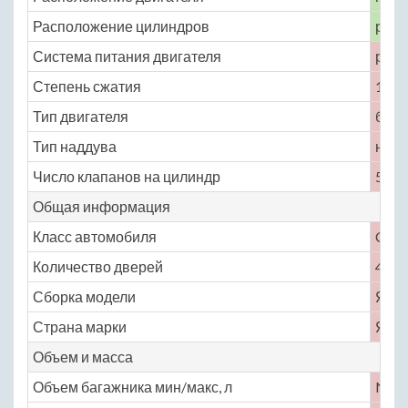
Расположение цилиндров
рядн
Система питания двигателя
расп
Степень сжатия
10.5
Тип двигателя
бенз
Тип наддува
нет
Число клапанов на цилиндр
5
Общая информация
Класс автомобиля
C
Количество дверей
4
Сборка модели
Япо
Страна марки
Япо
Объем и масса
Объем багажника мин/макс, л
No