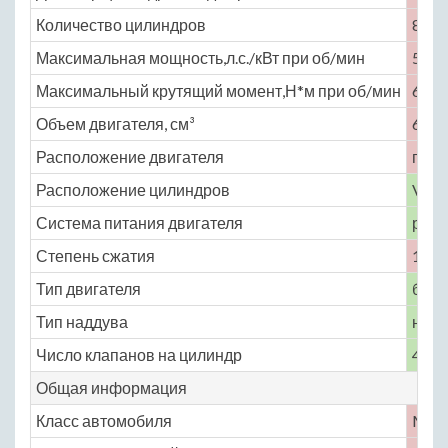
Количество цилиндров
8
Максимальная мощность,л.с./кВт при об/мин
510 
Максимальный крутящий момент,Н*м при об/мин
630 
Объем двигателя, см³
6208
Расположение двигателя
пере
Расположение цилиндров
V-об
Система питания двигателя
расп
Степень сжатия
11.3
Тип двигателя
бенз
Тип наддува
нет
Число клапанов на цилиндр
4
Общая информация
Класс автомобиля
M