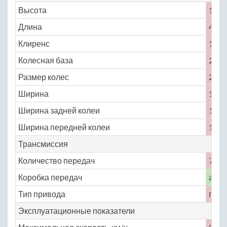
Высота
1634
Длина
4922
Клиренс
150
Колесная база
2980
Размер колес
265 /
Ширина
1922
Ширина задней колеи
1652
Ширина передней колеи
1665
Трансмиссия
Количество передач
7
Коробка передач
авто
Тип привода
пол
Эксплуатационные показатели