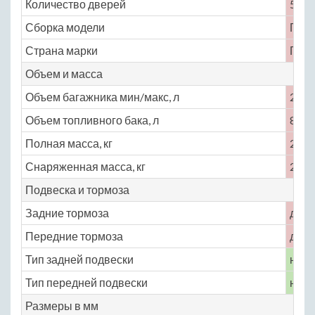
Количество дверей
5
Сборка модели
Гер
Страна марки
Гер
Объем и масса
Объем багажника мин/макс, л
245
Объем топливного бака, л
80
Полная масса, кг
2900
Снаряженная масса, кг
2255
Подвеска и тормоза
Задние тормоза
диск
Передние тормоза
диск
Тип задней подвески
неза
Тип передней подвески
неза
Размеры в мм