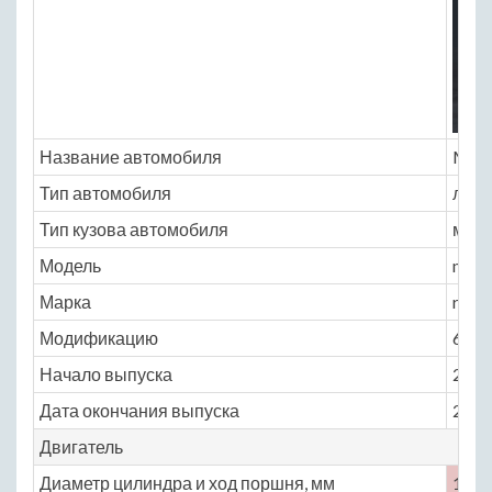
Название автомобиля
Merc
Тип автомобиля
легк
Тип кузова автомобиля
мин
Модель
merc
Марка
r_kl
Модификацию
6.2 A
Начало выпуска
2006
Дата окончания выпуска
2007
Двигатель
Диаметр цилиндра и ход поршня, мм
102.2