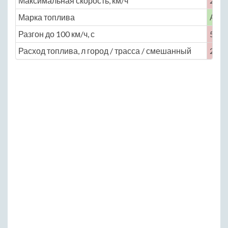
Максимальная скорость, км/ч
250
Марка топлива
АИ-
Разгон до 100 км/ч, с
5
Расход топлива, л город / трасса / смешанный
24.1 