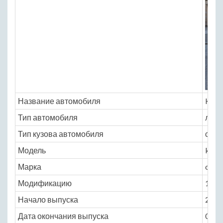
Название автомобиля
Kia 
Тип автомобиля
легк
Тип кузова автомобиля
седа
Модель
kia
Марка
opti
Модификацию
1.6 A
Начало выпуска
2016
Дата окончания выпуска
0