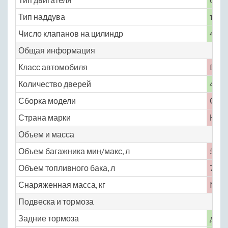
Тип наддува
турб
Число клапанов на цилиндр
4
Общая информация
Класс автомобиля
D
Количество дверей
4
Сборка модели
СШ
Страна марки
Южн
Объем и масса
Объем багажника мин/макс, л
510
Объем топливного бака, л
70
Снаряженная масса, кг
No
Подвеска и тормоза
Задние тормоза
диск