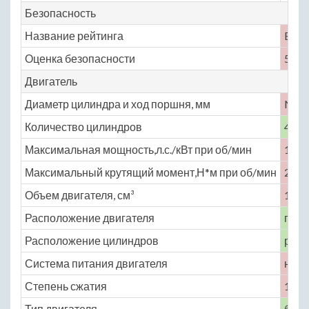
Безопасность
Название рейтинга
Euro
Оценка безопасности
5
Двигатель
Диаметр цилиндра и ход поршня, мм
No
Количество цилиндров
4
Максимальная мощность,л.с./кВт при об/мин
178 
Максимальный крутящий момент,Н*м при об/мин
265 
Объем двигателя, см³
1596
Расположение двигателя
пере
Расположение цилиндров
рядн
Система питания двигателя
непо
Степень сжатия
10
Тип двигателя
бенз