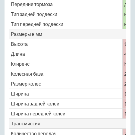
Передние тормоза
диск
Тип задней подвески
неза
Тип передней подвески
неза
Размеры в мм
Высота
1465
Длина
4855
Клиренс
No
Колесная база
2805
Размер колес
205 /
Ширина
1860
Ширина задней колеи
1595
Ширина передней колеи
1594
Трансмиссия
Количество передач
7