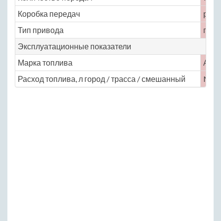
Коробка передач
робо
Тип привода
пере
Эксплуатационные показатели
Марка топлива
АИ-
Расход топлива, л город / трасса / смешанный
No