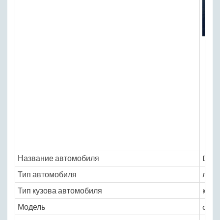
Название автомобиля
Dodg
Тип автомобиля
легк
Тип кузова автомобиля
кабр
Модель
dodg