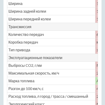
Ширина
1925
Ширина задней колеи
1545
Ширина передней колеи
1525
Трансмиссия
Количество передач
6
Коробка передач
меха
Тип привода
задн
Эксплуатационные показатели
Выбросы CO2, г/км
No
Максимальная скорость, км/ч
290
Марка топлива
АИ-
Разгон до 100 км/ч, с
4.5
Расход топлива, л город / трасса / смешанный
21.4 
Экологический класс
No