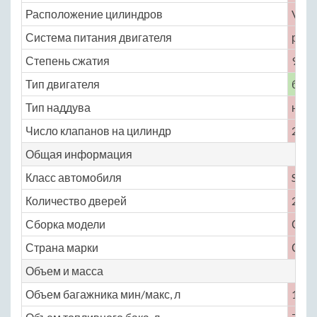
Расположение цилиндров
V-об
Система питания двигателя
расп
Степень сжатия
9.6
Тип двигателя
бенз
Тип наддува
нет
Число клапанов на цилиндр
2
Общая информация
Класс автомобиля
S
Количество дверей
2
Сборка модели
СШ
Страна марки
СШ
Объем и масса
Объем багажника мин/макс, л
195