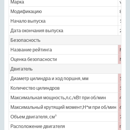
Марка
viper
Модификацию
8.0 M
Начало выпуска
1996
Дата окончания выпуска
2002
Безопасность
Название рейтинга
No
Оценка безопасности
No
Двигатель
Диаметр цилиндра и ход поршня, мм
101.6
Количество цилиндров
10
Максимальная мощность,л.с./кВт при об/мин
420 
Максимальный крутящий момент,Н*м при об/мин
661 
Объем двигателя, см³
7990
Расположение двигателя
пере