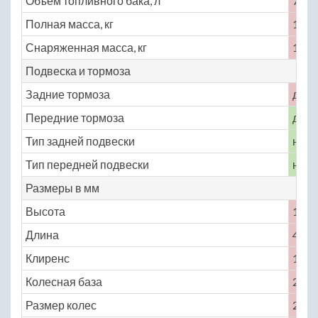
Объем топливного бака, л
72
Полная масса, кг
1725
Снаряженная масса, кг
1580
Подвеска и тормоза
Задние тормоза
диск
Передние тормоза
диск
Тип задней подвески
неза
Тип передней подвески
неза
Размеры в мм
Высота
1120
Длина
4448
Клиренс
125
Колесная база
2445
Размер колес
275 /