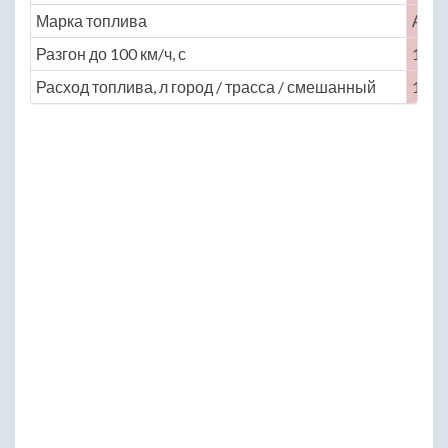
Марка топлива
АИ-
Разгон до 100 км/ч, с
10.8
Расход топлива, л город / трасса / смешанный
13.6 /