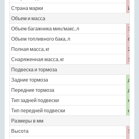
Страна марки
Ита
Объем и масса
Объем багажника мин/макс, л
377
Объем топливного бака, л
64
Полная масса, кг
2132
Снаряженная масса, кг
1678
Подвеска и тормоза
Задние тормоза
диск
Передние тормоза
диск
Тип задней подвески
неза
Тип передней подвески
неза
Размеры в мм
Высота
1479