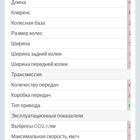
Длина
4947
Клиренс
No
Колесная база
2766
Размер колес
215 /
Ширина
1843
Ширина задней колеи
1570
Ширина передней колеи
1570
Трансмиссия
Количество передач
6
Коробка передач
авто
Тип привода
пере
Эксплуатационные показатели
Выбросы CO2, г/км
221
Максимальная скорость, км/ч
195