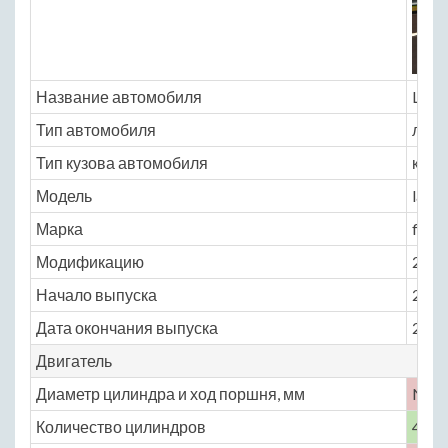
Название автомобиля
Lanci
Тип автомобиля
легк
Тип кузова автомобиля
кабр
Модель
lanci
Марка
flavi
Модификацию
2.4 A
Начало выпуска
2012
Дата окончания выпуска
2014
Двигатель
Диаметр цилиндра и ход поршня, мм
No
Количество цилиндров
4