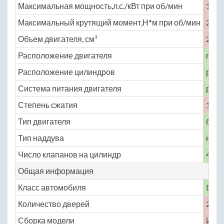
Максимальная мощность,л.с./кВт при об/мин
170 
Максимальный крутящий момент,Н*м при об/мин
220 
Объем двигателя, см³
2360
Расположение двигателя
пере
Расположение цилиндров
рядн
Система питания двигателя
расп
Степень сжатия
10.5
Тип двигателя
бенз
Тип наддува
нет
Число клапанов на цилиндр
4
Общая информация
Класс автомобиля
D
Количество дверей
2
Сборка модели
Ита