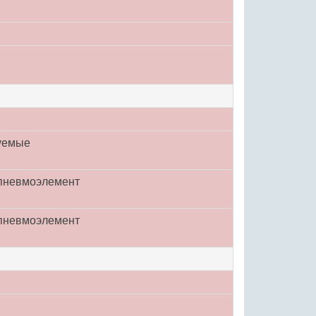
уемые
опневмоэлемент
опневмоэлемент