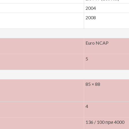
2004
2008
Euro NCAP
5
85 × 88
4
136 / 100 при 4000