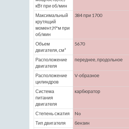
кВт при об/мин
Максимальный
384 при 1700
крутящий
момент,Н*м при
об/мин
Объем
5670
двигателя, см³
Расположение
переднее, продольное
двигателя
Расположение
V-образное
цилиндров
Система
карбюратор
питания
двигателя
Степень сжатия
No
Тип двигателя
бензин