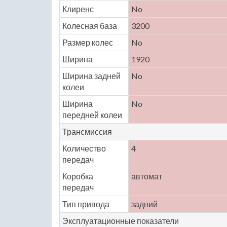
Клиренс
No
Колесная база
3200
Размер колес
No
Ширина
1920
Ширина задней
No
колеи
Ширина
No
передней колеи
Трансмиссия
Количество
4
передач
Коробка
автомат
передач
Тип привода
задний
Эксплуатационные показатели