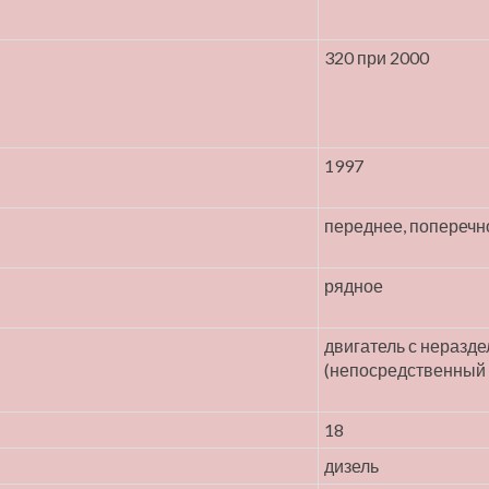
320 при 2000
1997
переднее, поперечн
рядное
двигатель с неразд
(непосредственный 
18
дизель