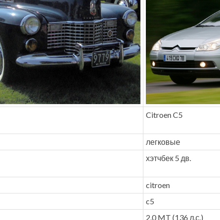
Citroen C5
легковые
хэтчбек 5 дв.
citroen
c5
2.0 MT (136 л.с.)