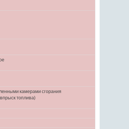
ое
еленными камерами сгорания
впрыск топлива)