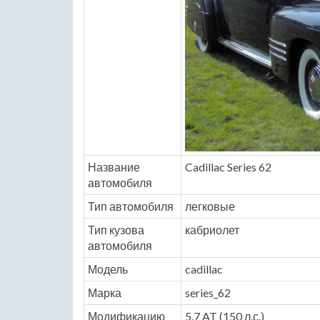
Название
Cadillac Series 62
автомобиля
Тип автомобиля
легковые
Тип кузова
кабриолет
автомобиля
Модель
cadillac
Марка
series_62
Модификацию
5.7 AT (150 л.с.)