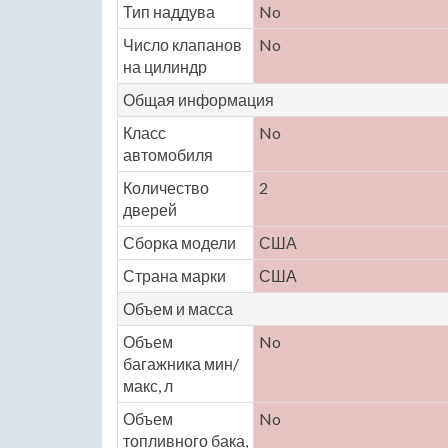
Тип наддува
No
Число клапанов
No
на цилиндр
Общая информация
Класс
No
автомобиля
Количество
2
дверей
Сборка модели
США
Страна марки
США
Объем и масса
Объем
No
багажника мин/
макс, л
Объем
No
топливного бака,