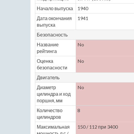
Начало выпуска
1940
Дата окончания
1941
выпуска
Безопасность
Название
No
рейтинга
Оценка
No
безопасности
Двигатель
Диаметр
No
цилиндра и ход
поршня, мм
Количество
8
цилиндров
Максимальная
150 / 112 при 3400
мощность,л.с./