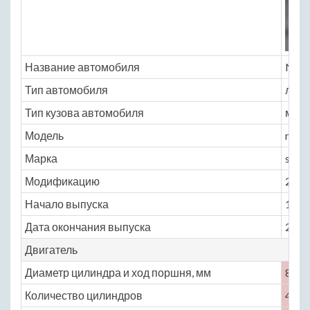
Название автомобиля
Niss
Тип автомобиля
легк
Тип кузова автомобиля
мин
Модель
nissa
Марка
sere
Модификацию
2.4 M
Начало выпуска
1991
Дата окончания выпуска
2000
Двигатель
Диаметр цилиндра и ход поршня, мм
89 ×
Количество цилиндров
4