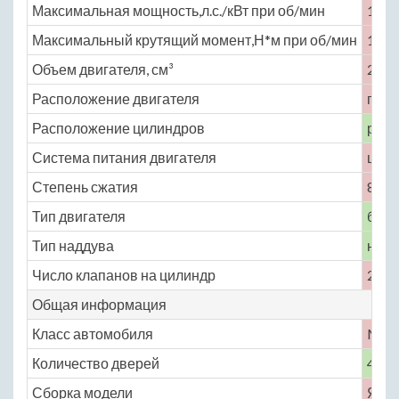
Максимальная мощность,л.с./кВт при об/мин
105 
Максимальный крутящий момент,Н*м при об/мин
186 
Объем двигателя, см³
2388
Расположение двигателя
пере
Расположение цилиндров
рядн
Система питания двигателя
цент
Степень сжатия
8.3
Тип двигателя
бенз
Тип наддува
нет
Число клапанов на цилиндр
2
Общая информация
Класс автомобиля
M
Количество дверей
4
Сборка модели
Япо