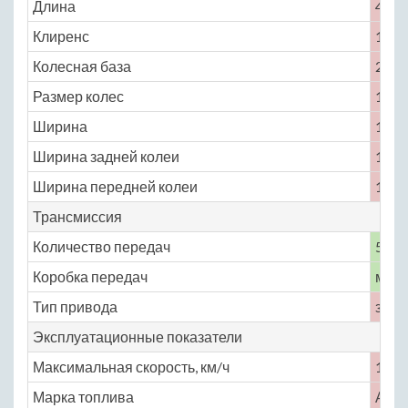
Длина
4315
Клиренс
160
Колесная база
2735
Размер колес
195 /
Ширина
1695
Ширина задней колеи
1450
Ширина передней колеи
1460
Трансмиссия
Количество передач
5
Коробка передач
меха
Тип привода
задн
Эксплуатационные показатели
Максимальная скорость, км/ч
150
Марка топлива
АИ-