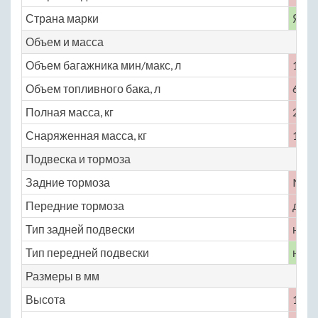
Страна марки
Япо
Объем и масса
Объем багажника мин/макс, л
1200
Объем топливного бака, л
60
Полная масса, кг
2180
Снаряженная масса, кг
1330
Подвеска и тормоза
Задние тормоза
No
Передние тормоза
диск
Тип задней подвески
неза
Тип передней подвески
неза
Размеры в мм
Высота
1830