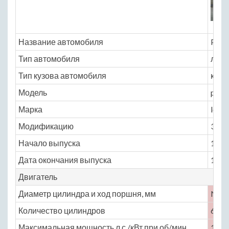
Название автомобиля
Pont
Тип автомобиля
легк
Тип кузова автомобиля
кабр
Модель
pont
Марка
lema
Модификацию
3.5 M
Начало выпуска
1964
Дата окончания выпуска
1967
Двигатель
Диаметр цилиндра и ход поршня, мм
No
Количество цилиндров
6
Максимальная мощность,л.с./кВт при об/мин
165 