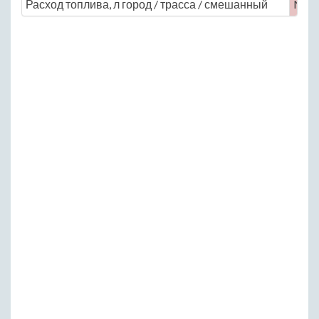
Расход топлива, л город / трасса / смешанный
No