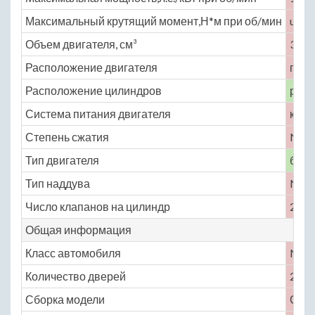
Максимальный крутящий момент,Н*м при об/мин
unde
Объем двигателя, см³
3500
Расположение двигателя
пере
Расположение цилиндров
рядн
Система питания двигателя
карб
Степень сжатия
No
Тип двигателя
бенз
Тип наддува
No
Число клапанов на цилиндр
2
Общая информация
Класс автомобиля
No
Количество дверей
2
Сборка модели
СШ