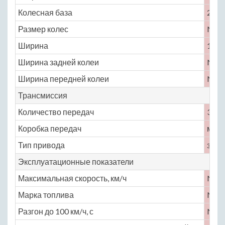
Колесная база
2845
Размер колес
No
Ширина
1900
Ширина задней колеи
No
Ширина передней колеи
No
Трансмиссия
Количество передач
3
Коробка передач
меха
Тип привода
задн
Эксплуатационные показатели
Максимальная скорость, км/ч
No
Марка топлива
No
Разгон до 100 км/ч, с
No