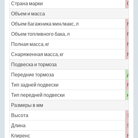
Страна марки
СШ
Объем и масса
Объем багажника мин/макс, л
No
Объем топливного бака, л
No
Полная масса, кг
No
Снаряженная масса, кг
No
Подвеска и тормоза
Передние тормоза
диск
Тип задней подвески
No
Тип передней подвески
неза
Размеры в мм
Высота
1450
Длина
5250
Клиренс
No