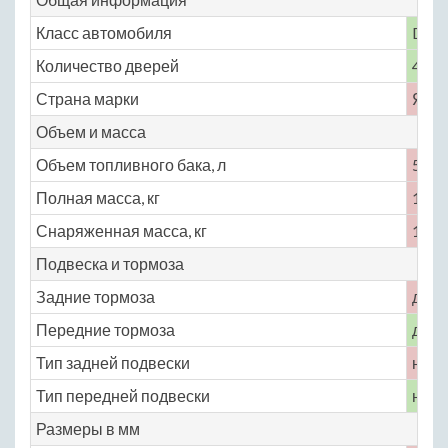
Класс автомобиля
D
Количество дверей
4
Страна марки
Япо
Объем и масса
Объем топливного бака, л
55
Полная масса, кг
1865
Снаряженная масса, кг
1590
Подвеска и тормоза
Задние тормоза
диск
Передние тормоза
диск
Тип задней подвески
неза
Тип передней подвески
неза
Размеры в мм