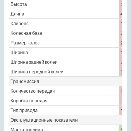
Высота
1495
Длина
4610
Клиренс
150
Колесная база
2700
Размер колес
205 /
Ширина
1770
Ширина задней колеи
1530
Ширина передней колеи
1535
Трансмиссия
Количество передач
No
Коробка передач
вари
Тип привода
пере
Эксплуатационные показатели
Марка топлива
АИ-