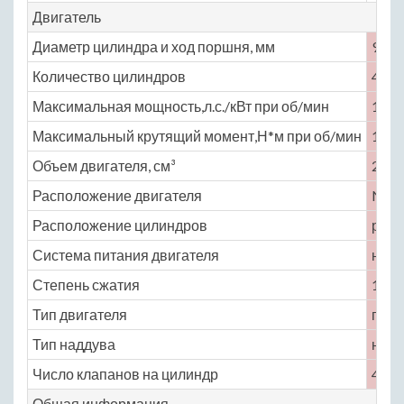
Двигатель
Диаметр цилиндра и ход поршня, мм
94 ×
Количество цилиндров
4
Максимальная мощность,л.с./кВт при об/мин
150 
Максимальный крутящий момент,Н*м при об/мин
191 
Объем двигателя, см³
2362
Расположение двигателя
No
Расположение цилиндров
рядн
Система питания двигателя
непо
Степень сжатия
10.8
Тип двигателя
гибр
Тип наддува
нет
Число клапанов на цилиндр
4
Общая информация