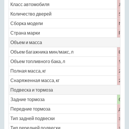
Класс автомобиля
J
Количество дверей
5
Сборка модели
No
Страна марки
Росс
Объем и масса
Объем багажника мин/макс, л
820
Объем топливного бака, л
90
Полная масса, кг
2840
Снаряженная масса, кг
2040
Подвеска и тормоза
Задние тормоза
бар
Передние тормоза
диск
Тип задней подвески
зави
Тип передней подвески
зави