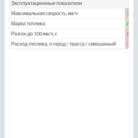
Эксплуатационные показатели
Максимальная скорость, км/ч
150
Марка топлива
АИ-
Разгон до 100 км/ч, с
21.5
Расход топлива, л город / трасса / смешанный
— / —