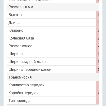
Размеры в мм
Высота
1948
Длина
4630
Клиренс
210
Колесная база
2760
Размер колес
225 /
Ширина
1828
Ширина задней колеи
1600
Ширина передней колеи
1600
Трансмиссия
Количество передач
5
Коробка передач
меха
Тип привода
пол