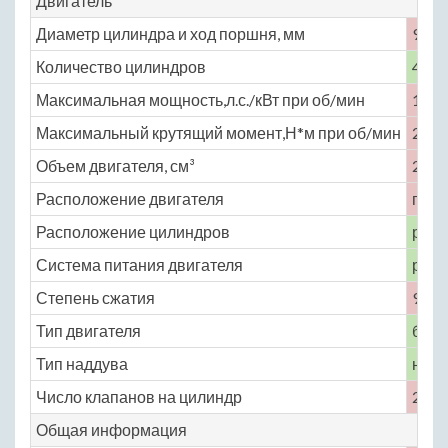
Двигатель
Диаметр цилиндра и ход поршня, мм
95.5 
Количество цилиндров
4
Максимальная мощность,л.с./кВт при об/мин
133 
Максимальный крутящий момент,Н*м при об/мин
223 
Объем двигателя, см³
2700
Расположение двигателя
пере
Расположение цилиндров
рядн
Система питания двигателя
расп
Степень сжатия
9
Тип двигателя
бенз
Тип наддува
нет
Число клапанов на цилиндр
2
Общая информация