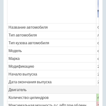
Название автомобиля
Chery
Тип автомобиля
легк
Тип кузова автомобиля
седа
Модель
cher
Марка
orien
Модификацию
2.0 A
Начало выпуска
2007
Дата окончания выпуска
2011
Двигатель
Количество цилиндров
4
Максимальная мощность,л.с./кВт при об/мин
125 