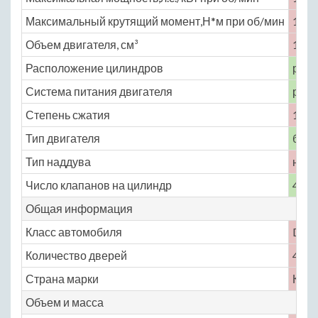
Максимальный крутящий момент,Н*м при об/мин
168 
Объем двигателя, см³
1997
Расположение цилиндров
рядн
Система питания двигателя
расп
Степень сжатия
10
Тип двигателя
бенз
Тип наддува
нет
Число клапанов на цилиндр
4
Общая информация
Класс автомобиля
D
Количество дверей
4
Страна марки
Кита
Объем и масса