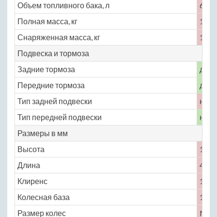
Объем топливного бака, л
60
Полная масса, кг
1815
Снаряженная масса, кг
1460
Подвеска и тормоза
Задние тормоза
диск
Передние тормоза
диск
Тип задней подвески
неза
Тип передней подвески
неза
Размеры в мм
Высота
1445
Длина
4785
Клиренс
125
Колесная база
1550
Размер колес
No