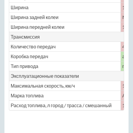
Ширина
1815
Ширина задней колеи
No
Ширина передней колеи
1530
Трансмиссия
Количество передач
4
Коробка передач
авто
Тип привода
пере
Эксплуатационные показатели
Максимальная скорость, км/ч
190
Марка топлива
АИ-
Расход топлива, л город / трасса / смешанный
10.7 /