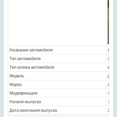
Название автомобиля
Jagu
Тип автомобиля
легк
Тип кузова автомобиля
купе
Модель
jagua
Марка
xkr
Модификацию
4.0 M
Начало выпуска
1996
Дата окончания выпуска
2004