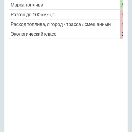
Марка топлива
АИ-
Разгон до 100 км/ч, с
5.4
Расход топлива, л город / трасса / смешанный
18 / 
Экологический класс
Euro