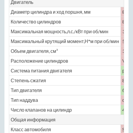
Двигатель
Диаметр цилиндра и ход поршня, мм
86 ×
Количество цилиндров
8
Максимальная мощность,л.с./кВт при об/мин
363 
Максимальный крутящий момент,Н*м при об/мин
505 
Объем двигателя, см³
3996
Расположение цилиндров
V-об
Система питания двигателя
расп
Степень сжатия
8.9
Тип двигателя
бенз
Тип наддува
объе
Число клапанов на цилиндр
4
Общая информация
Класс автомобиля
S