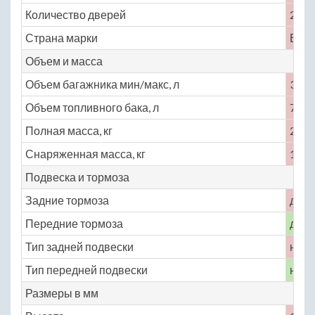
Количество дверей
2
Страна марки
Вели
Объем и масса
Объем багажника мин/макс, л
327
Объем топливного бака, л
75
Полная масса, кг
2010
Снаряженная масса, кг
1715
Подвеска и тормоза
Задние тормоза
диск
Передние тормоза
диск
Тип задней подвески
неза
Тип передней подвески
неза
Размеры в мм