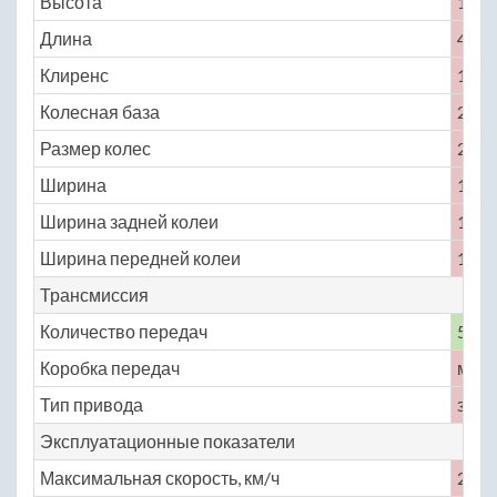
Высота
1296
Длина
4760
Клиренс
145
Колесная база
2588
Размер колес
245 /
Ширина
1829
Ширина задней колеи
1498
Ширина передней колеи
1504
Трансмиссия
Количество передач
5
Коробка передач
меха
Тип привода
задн
Эксплуатационные показатели
Максимальная скорость, км/ч
250