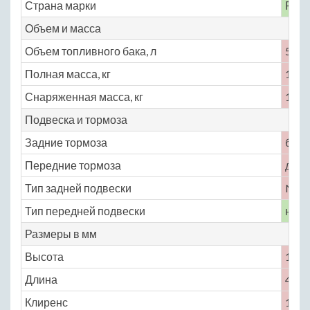
Страна марки
Росс
Объем и масса
Объем топливного бака, л
55
Полная масса, кг
1525
Снаряженная масса, кг
1125
Подвеска и тормоза
Задние тормоза
бар
Передние тормоза
диск
Тип задней подвески
No
Тип передней подвески
неза
Размеры в мм
Высота
1400
Длина
4550
Клиренс
140