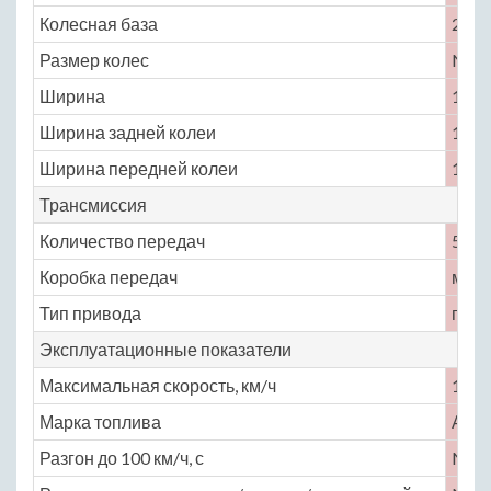
Колесная база
2780
Размер колес
No
Ширина
1690
Ширина задней колеи
1420
Ширина передней колеи
1440
Трансмиссия
Количество передач
5
Коробка передач
меха
Тип привода
пере
Эксплуатационные показатели
Максимальная скорость, км/ч
155
Марка топлива
АИ-
Разгон до 100 км/ч, с
No