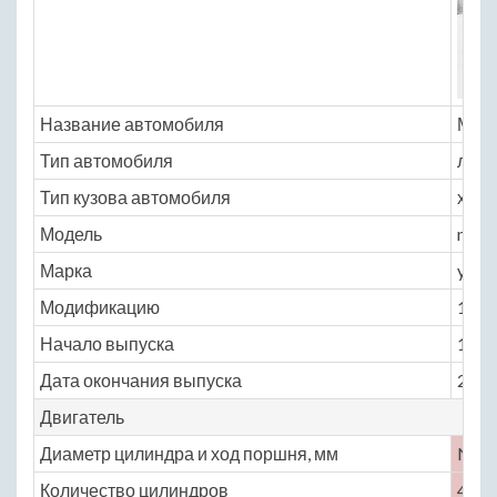
Название автомобиля
Моск
Тип автомобиля
легк
Тип кузова автомобиля
хэтчб
Модель
mosc
Марка
yuri_
Модификацию
1.8 M
Начало выпуска
1997
Дата окончания выпуска
2002
Двигатель
Диаметр цилиндра и ход поршня, мм
No
Количество цилиндров
4