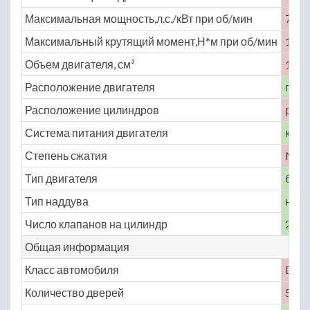
Максимальная мощность,л.с./кВт при об/мин
77 /
Максимальный крутящий момент,Н*м при об/мин
142 
Объем двигателя, см³
1774
Расположение двигателя
пере
Расположение цилиндров
рядн
Система питания двигателя
карб
Степень сжатия
No
Тип двигателя
бенз
Тип наддува
нет
Число клапанов на цилиндр
2
Общая информация
Класс автомобиля
D
Количество дверей
5