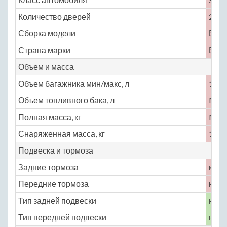
Количество дверей
2
Сборка модели
Вели
Страна марки
Вели
Объем и масса
Объем багажника мин/макс, л
120
Объем топливного бака, л
No
Полная масса, кг
No
Снаряженная масса, кг
1395
Подвеска и тормоза
Задние тормоза
кера
Передние тормоза
кера
Тип задней подвески
неза
Тип передней подвески
неза