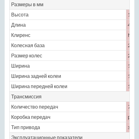
Размеры в мм
Высота
1188
Длина
4588
Клиренс
No
Колесная база
2670
Размер колес
245 /
Ширина
1946
Ширина задней колеи
1603
Ширина передней колеи
1659
Трансмиссия
Количество передач
7
Коробка передач
робо
Тип привода
задн
Эксплуатационные показатели