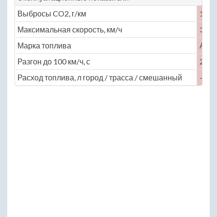
Выбросы CO2, г/км
194
Максимальная скорость, км/ч
350
Марка топлива
АИ-
Разгон до 100 км/ч, с
2.8
Расход топлива, л город / трасса / смешанный
— / —