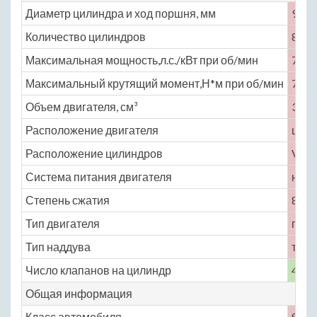
Диаметр цилиндра и ход поршня, мм
93 × 
Количество цилиндров
8
Максимальная мощность,л.с./кВт при об/мин
737 
Максимальный крутящий момент,Н*м при об/мин
720 
Объем двигателя, см³
3799
Расположение двигателя
цент
Расположение цилиндров
V-об
Система питания двигателя
непо
Степень сжатия
8.7
Тип двигателя
гибр
Тип наддува
турб
Число клапанов на цилиндр
4
Общая информация
Класс автомобиля
S