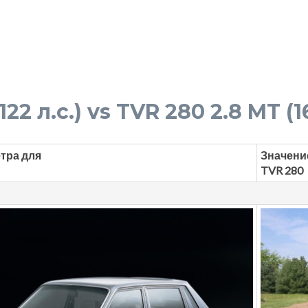
122 л.с.) vs TVR 280 2.8 MT (1
тра для
Значени
TVR 280