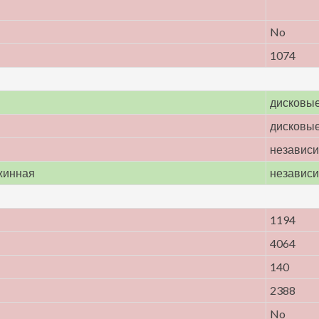
No
1074
дисковы
дисковы
независи
жинная
независи
1194
4064
140
2388
No