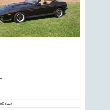
е
т
0 л.с.)