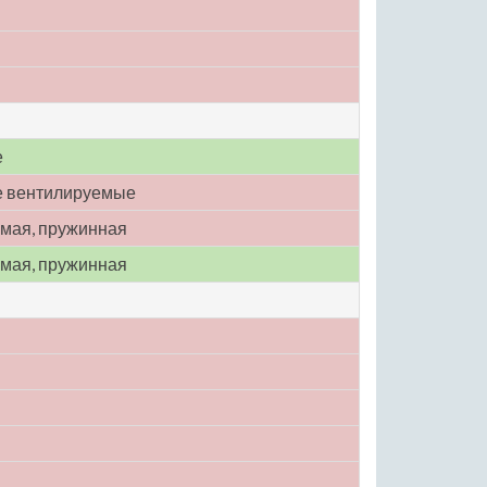
е
е вентилируемые
мая, пружинная
мая, пружинная