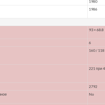
1980
1986
93 × 68.8
6
160 / 118
221 при 
2792
чное
No