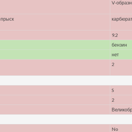
V-образн
впрыск
карбюра
9.2
бензин
нет
2
S
2
Великоб
No