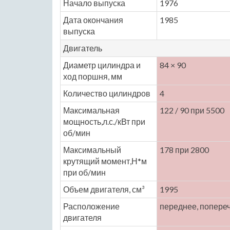
Начало выпуска
1976
Дата окончания
1985
выпуска
Двигатель
Диаметр цилиндра и
84 × 90
ход поршня, мм
Количество цилиндров
4
Максимальная
122 / 90 при 5500
мощность,л.с./кВт при
об/мин
Максимальный
178 при 2800
крутящий момент,Н*м
при об/мин
Объем двигателя, см³
1995
Расположение
переднее, попере
двигателя