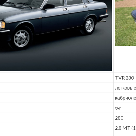
TVR 280
легковы
кабриоле
tvr
280
2.8 MT (16