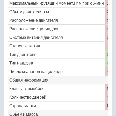
Максимальный крутящий момент,Н*м при об/мин
240 
Объем двигателя, см³
2492
Расположение двигателя
пере
Расположение цилиндров
рядн
Система питания двигателя
расп
Степень сжатия
10.2
Тип двигателя
бенз
Тип наддува
нет
Число клапанов на цилиндр
4
Общая информация
Класс автомобиля
D
Количество дверей
4
Страна марки
Япо
Объем и масса