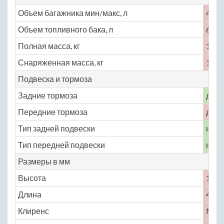
Объем багажника мин/макс, л
420
Объем топливного бака, л
65
Полная масса, кг
1900
Снаряженная масса, кг
1545
Подвеска и тормоза
Задние тормоза
диск
Передние тормоза
диск
Тип задней подвески
неза
Тип передней подвески
неза
Размеры в мм
Высота
1440
Длина
4770
Клиренс
No