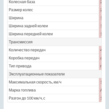
Колесная база
2700
Размер колес
205 /
Ширина
1816
Ширина задней колеи
1545
Ширина передней колеи
1550
Трансмиссия
Количество передач
4
Коробка передач
авто
Тип привода
пере
Эксплуатационные показатели
Максимальная скорость, км/ч
193
Марка топлива
АИ-
Разгон до 100 км/ч, с
10.7