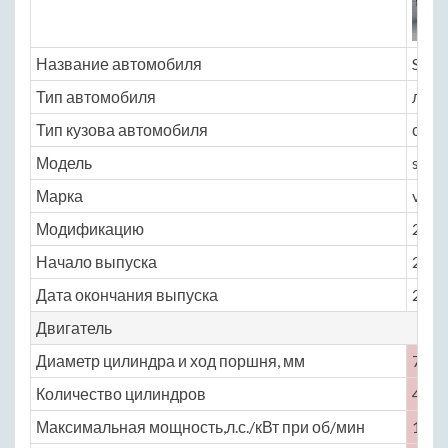
Название автомобиля
Suzu
Тип автомобиля
легк
Тип кузова автомобиля
седа
Модель
suzu
Марка
vero
Модификацию
2.5 A
Начало выпуска
2003
Дата окончания выпуска
2006
Двигатель
Диаметр цилиндра и ход поршня, мм
77 × 
Количество цилиндров
4
Максимальная мощность,л.с./кВт при об/мин
156 