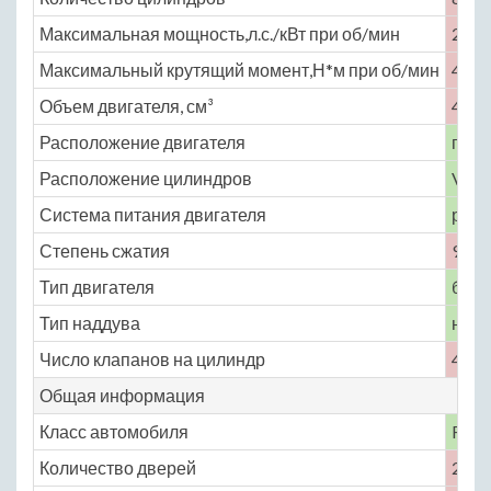
Максимальная мощность,л.с./кВт при об/мин
290 
Максимальный крутящий момент,Н*м при об/мин
400 
Объем двигателя, см³
4601
Расположение двигателя
пере
Расположение цилиндров
V-об
Система питания двигателя
расп
Степень сжатия
9.9
Тип двигателя
бенз
Тип наддува
нет
Число клапанов на цилиндр
4
Общая информация
Класс автомобиля
F
Количество дверей
2