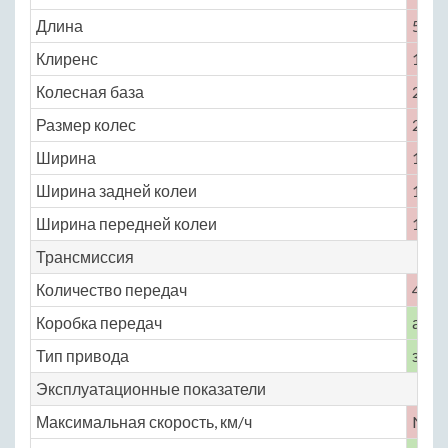
Длина
5265
Клиренс
160
Колесная база
2870
Размер колес
225 /
Ширина
1900
Ширина задней колеи
1530
Ширина передней колеи
1560
Трансмиссия
Количество передач
4
Коробка передач
авто
Тип привода
задн
Эксплуатационные показатели
Максимальная скорость, км/ч
No