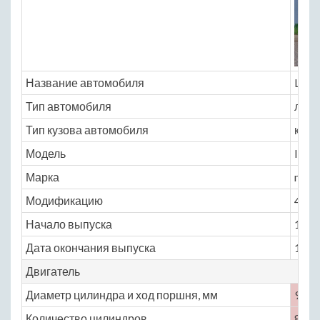
Название автомобиля
Linco
Тип автомобиля
легк
Тип кузова автомобиля
купе
Модель
linco
Марка
mark_
Модификацию
4.6 A
Начало выпуска
1993
Дата окончания выпуска
1998
Двигатель
Диаметр цилиндра и ход поршня, мм
90.2 
Количество цилиндров
8