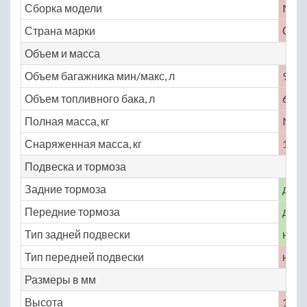
Сборка модели
No
Страна марки
СШ
Объем и масса
Объем багажника мин/макс, л
900
Объем топливного бака, л
68
Полная масса, кг
No
Снаряженная масса, кг
1715
Подвеска и тормоза
Задние тормоза
диск
Передние тормоза
диск
Тип задней подвески
неза
Тип передней подвески
неза
Размеры в мм
Высота
1360