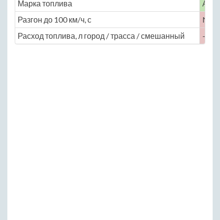
Марка топлива
АИ-
Разгон до 100 км/ч, с
No
Расход топлива, л город / трасса / смешанный
— / —