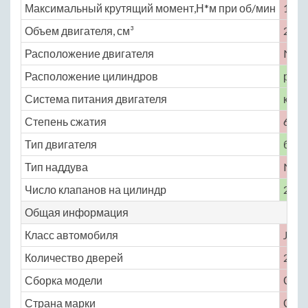
Максимальный крутящий момент,Н*м при об/мин
142 
Объем двигателя, см³
2199
Расположение двигателя
No
Расположение цилиндров
рядн
Система питания двигателя
карб
Степень сжатия
6.48
Тип двигателя
бенз
Тип наддува
No
Число клапанов на цилиндр
2
Общая информация
Класс автомобиля
J
Количество дверей
2
Сборка модели
СШ
Страна марки
СШ