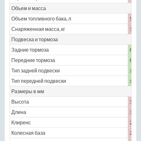
Объем и масса
Объем топливного бака, л
57
Снаряженная масса, кг
1020
Подвеска и тормоза
Задние тормоза
бар
Передние тормоза
бар
Тип задней подвески
зави
Тип передней подвески
зави
Размеры в мм
Высота
1830
Длина
3335
Клиренс
220
Колесная база
2032