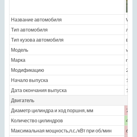
Название автомобиля
Will
Тип автомобиля
легк
Тип кузова автомобиля
внед
Модель
willis
Марка
mb
Модификацию
2.2 M
Начало выпуска
1941
Дата окончания выпуска
1945
Двигатель
Диаметр цилиндра и ход поршня, мм
79.4 
Количество цилиндров
4
Максимальная мощность,л.с./кВт при об/мин
60 /