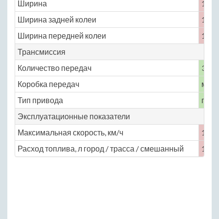
Ширина
1585
Ширина задней колеи
1230
Ширина передней колеи
1230
Трансмиссия
Количество передач
3
Коробка передач
меха
Тип привода
пол
Эксплуатационные показатели
Максимальная скорость, км/ч
104
Расход топлива, л город / трасса / смешанный
18 / 