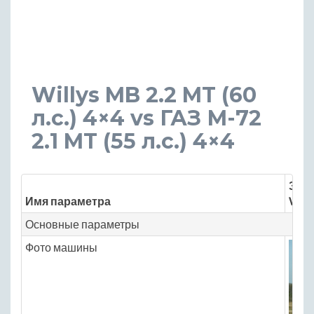
Willys MB 2.2 MT (60
л.с.) 4×4 vs ГАЗ М-72
2.1 MT (55 л.с.) 4×4
Знач
Имя параметра
Will
Основные параметры
Фото машины