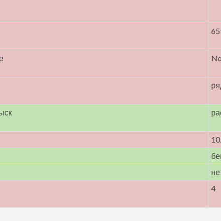
65
е
N
ря
ыск
ра
10
бе
не
4