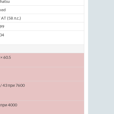
ihatsu
ked
 AT (58 л.с.)
99
04
 × 60.5
 / 43 при 7600
 при 4000