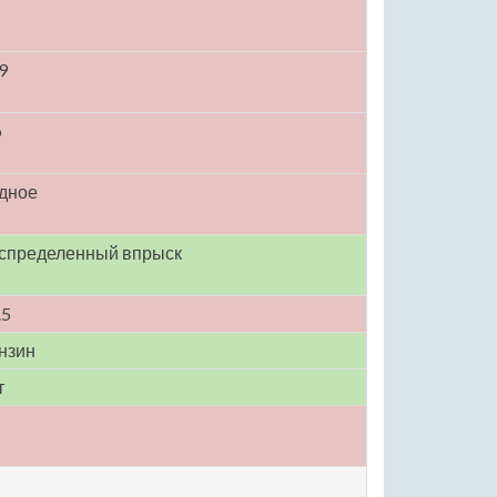
9
o
дное
спределенный впрыск
.5
нзин
т