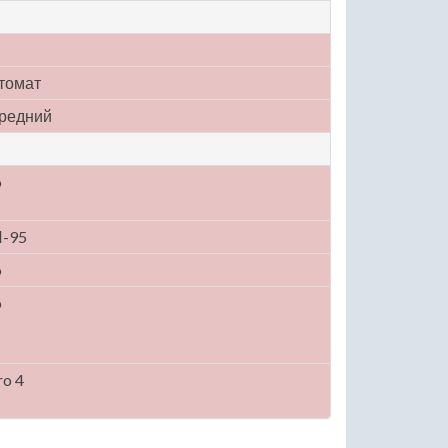
томат
редний
o
-95
o
o
ro 4