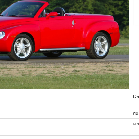
Da
ле
ми