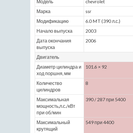
Модель
chevrolet
Марка
ssr
Модификацию
6.0 MT (390 л.с.)
Начало выпуска
2003
Дата окончания
2006
выпуска
Двигатель
Диаметр цилиндра и
101.6 × 92
ход поршня, мм
Количество
8
цилиндров
Максимальная
390 / 287 при 5400
мощность,л.с./кВт
при об/мин
Максимальный
549 при 4400
крутящий