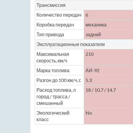
Трансмиссия
Количество передач
6
Коробка передач
механика
Тип привода
задний
Эксплуатационные показатели
Максимальная
210
скорость, км/ч
Марка топлива
АИ-92
Разгон до 100 км/ч, с
5.3
Расход топлива, л
18 / 10.7 / 14.7
город / трасса /
смешанный
Экологический
No
класс