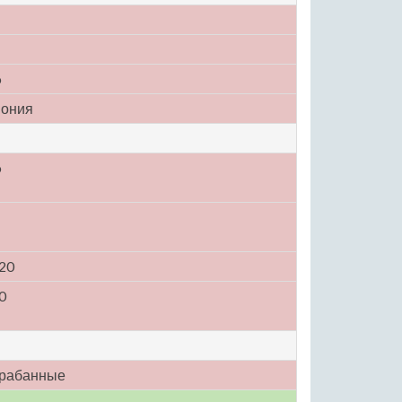
o
ония
o
20
0
рабанные