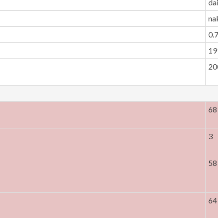
da
na
0.7
19
20
68
3
58
64