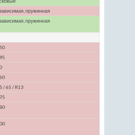
сковые
зависимая, пружинная
зависимая, пружинная
50
95
0
60
5 / 65 / R13
75
80
00