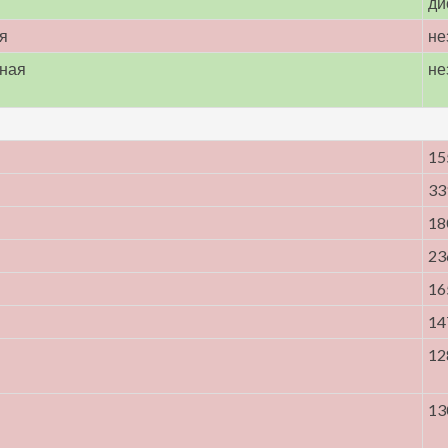
ди
я
не
нная
не
15
33
18
23
16
14
12
13