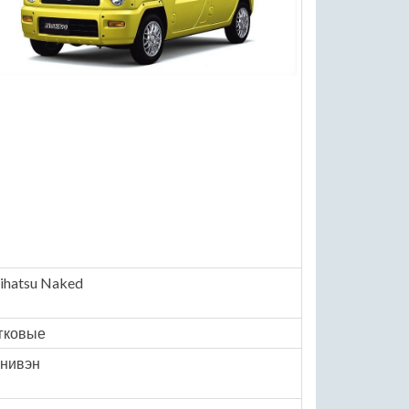
ihatsu Naked
гковые
нивэн