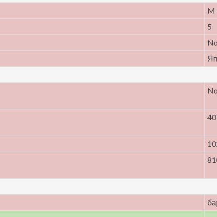
M
5
N
Яп
N
40
10
81
ба