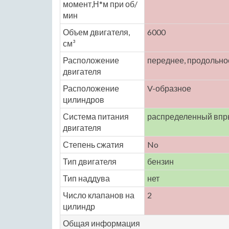
момент,Н*м при об/
мин
Объем двигателя,
6000
см³
Расположение
переднее, продольно
двигателя
Расположение
V-образное
цилиндров
Система питания
распределенный впр
двигателя
Степень сжатия
No
Тип двигателя
бензин
Тип наддува
нет
Число клапанов на
2
цилиндр
Общая информация