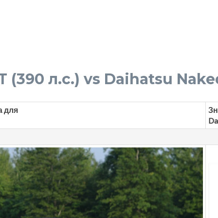
 (390 л.с.) vs Daihatsu Naked
а для
Зн
Da