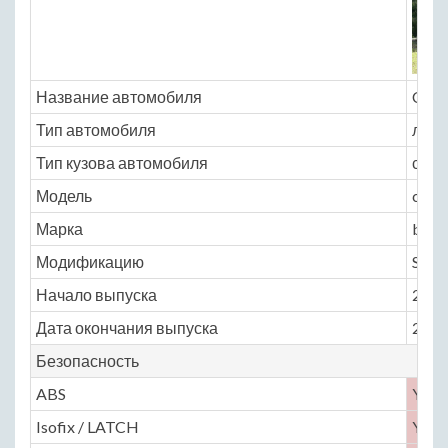
Название автомобиля
Cher
Тип автомобиля
легк
Тип кузова автомобиля
седа
Модель
cher
Марка
bonu
Модификацию
Stand
Начало выпуска
2014
Дата окончания выпуска
2016
Безопасность
ABS
Yes
Isofix / LATCH
Yes