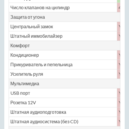
Число клапанов на цилиндр
4
Защита от угона
Центральный замок
Yes
Штатный иммобилайзер
Yes
Комфорт
Кондиционер
Yes
Прикуриватель и пепельница
Yes
Усилитель руля
Yes
Мультимедиа
USB порт
Yes
Розетка 12V
Yes
Штатная аудиоподготовка
Yes
Штатная аудиосистема (без CD)
Yes