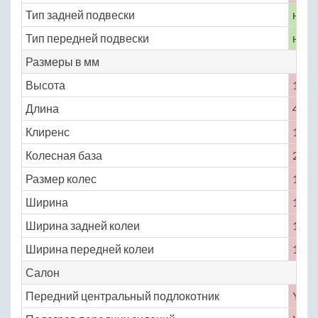
Тип задней подвески
неза
Тип передней подвески
неза
Размеры в мм
Высота
1493
Длина
4450
Клиренс
151
Колесная база
2570
Размер колес
185 /
Ширина
1748
Ширина задней колеи
1492
Ширина передней колеи
1494
Салон
Передний центральный подлокотник
Yes