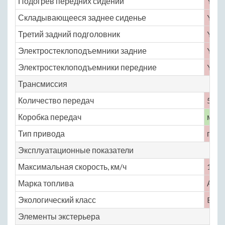
Подогрев передних сидений
Yes
Складывающееся заднее сиденье
Yes
Третий задний подголовник
Yes
Электростеклоподъемники задние
Yes
Электростеклоподъемники передние
Yes
Трансмиссия
Количество передач
5
Коробка передач
меха
Тип привода
пере
Эксплуатационные показатели
Максимальная скорость, км/ч
175
Марка топлива
АИ-
Экологический класс
Euro
Элементы экстерьера