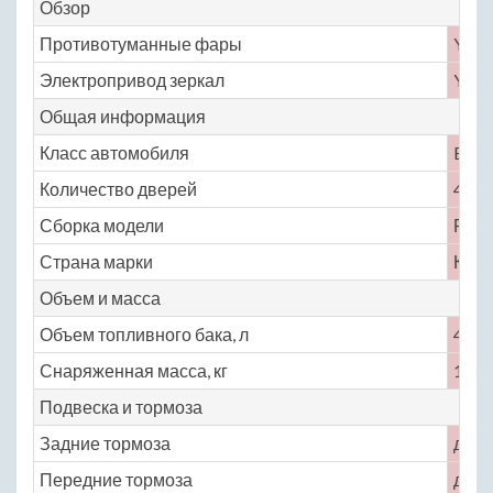
Обзор
Противотуманные фары
Yes
Электропривод зеркал
Yes
Общая информация
Класс автомобиля
B
Количество дверей
4
Сборка модели
Росс
Страна марки
Кита
Объем и масса
Объем топливного бака, л
42
Снаряженная масса, кг
1208
Подвеска и тормоза
Задние тормоза
диск
Передние тормоза
диск