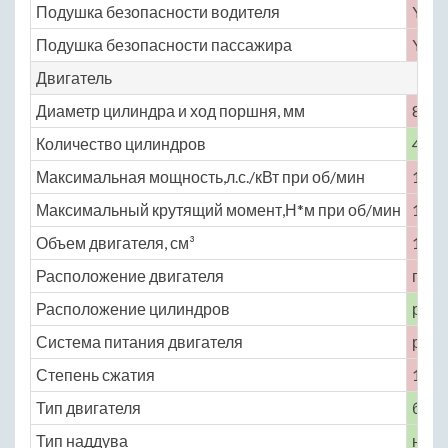
Подушка безопасности водителя
Yes
Подушка безопасности пассажира
Yes
Двигатель
Диаметр цилиндра и ход поршня, мм
82 × 
Количество цилиндров
4
Максимальная мощность,л.с./кВт при об/мин
109 
Максимальный крутящий момент,Н*м при об/мин
140 
Объем двигателя, см³
1497
Расположение двигателя
пере
Расположение цилиндров
рядн
Система питания двигателя
расп
Степень сжатия
10.5
Тип двигателя
бенз
Тип наддува
нет