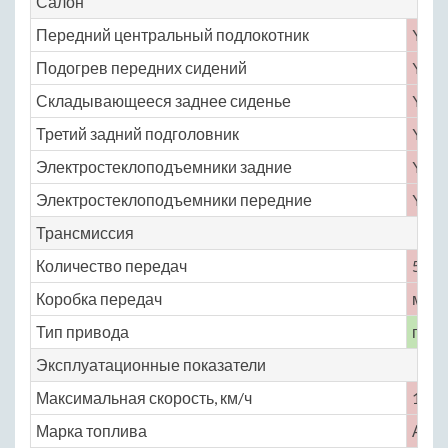
Салон
Передний центральный подлокотник
Yes
Подогрев передних сидений
Yes
Складывающееся заднее сиденье
Yes
Третий задний подголовник
Yes
Электростеклоподъемники задние
Yes
Электростеклоподъемники передние
Yes
Трансмиссия
Количество передач
5
Коробка передач
меха
Тип привода
пере
Эксплуатационные показатели
Максимальная скорость, км/ч
175
Марка топлива
АИ-