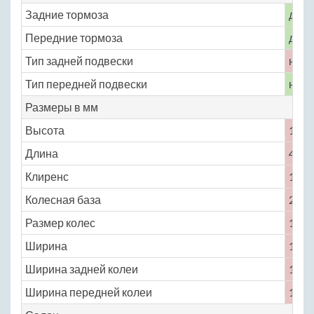
Задние тормоза
диск
Передние тормоза
диск
Тип задней подвески
неза
Тип передней подвески
неза
Размеры в мм
Высота
1493
Длина
4450
Клиренс
151
Колесная база
2570
Размер колес
185 /
Ширина
1748
Ширина задней колеи
1492
Ширина передней колеи
1494