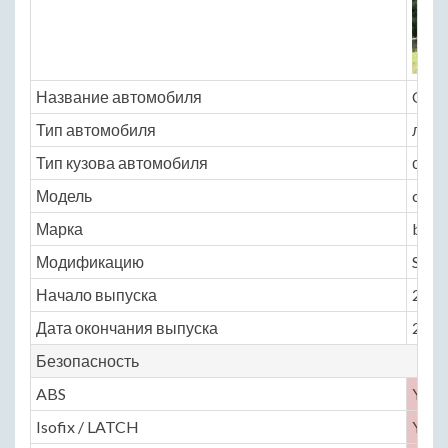
Название автомобиля
Cher
Тип автомобиля
легк
Тип кузова автомобиля
седа
Модель
cher
Марка
bonu
Модификацию
Stand
Начало выпуска
2014
Дата окончания выпуска
2016
Безопасность
ABS
Yes
Isofix / LATCH
Yes