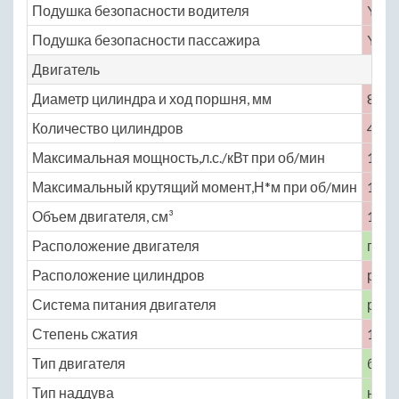
Подушка безопасности водителя
Yes
Подушка безопасности пассажира
Yes
Двигатель
Диаметр цилиндра и ход поршня, мм
82 × 
Количество цилиндров
4
Максимальная мощность,л.с./кВт при об/мин
109 
Максимальный крутящий момент,Н*м при об/мин
140 
Объем двигателя, см³
1497
Расположение двигателя
пере
Расположение цилиндров
рядн
Система питания двигателя
расп
Степень сжатия
10.5
Тип двигателя
бенз
Тип наддува
нет