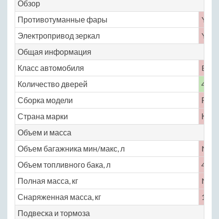
Обзор
Противотуманные фары
Yes
Электропривод зеркал
Yes
Общая информация
Класс автомобиля
B
Количество дверей
4
Сборка модели
Росс
Страна марки
Кита
Объем и масса
Объем багажника мин/макс, л
No
Объем топливного бака, л
42
Полная масса, кг
No
Снаряженная масса, кг
1208
Подвеска и тормоза