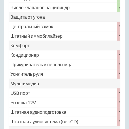
Число клапанов на цилиндр
4
Защита от угона
Центральный замок
Yes
Штатный иммобилайзер
Yes
Комфорт
Кондиционер
Yes
Прикуриватель и пепельница
Yes
Усилитель руля
Yes
Мультимедиа
USB порт
Yes
Розетка 12V
Yes
Штатная аудиоподготовка
Yes
Штатная аудиосистема (без CD)
Yes