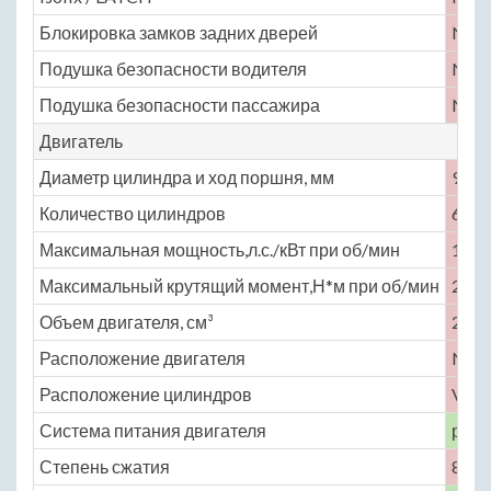
Блокировка замков задних дверей
No
Подушка безопасности водителя
No
Подушка безопасности пассажира
No
Двигатель
Диаметр цилиндра и ход поршня, мм
91.1 
Количество цилиндров
6
Максимальная мощность,л.с./кВт при об/мин
143 
Максимальный крутящий момент,Н*м при об/мин
232 
Объем двигателя, см³
2972
Расположение двигателя
No
Расположение цилиндров
V-об
Система питания двигателя
расп
Степень сжатия
8.9