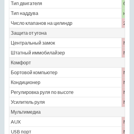
Тип двигателя
бенз
Тип наддува
нет
Число клапанов на цилиндр
2
Защита от угона
Центральный замок
No
Штатный иммобилайзер
No
Комфорт
Бортовой компьютер
No
Кондиционер
No
Регулировка руля по высоте
No
Усилитель руля
No
Мультимедиа
AUX
No
USB порт
No