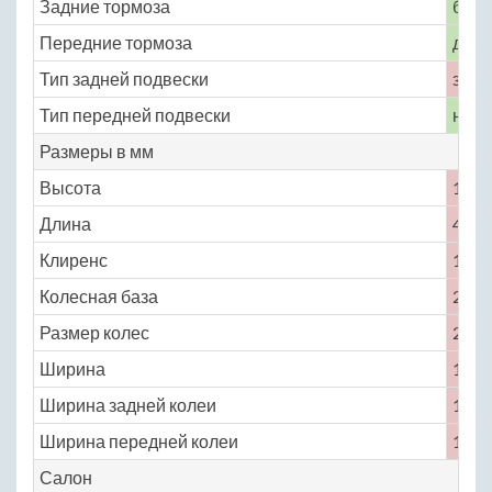
Задние тормоза
бар
Передние тормоза
диск
Тип задней подвески
зави
Тип передней подвески
неза
Размеры в мм
Высота
1358
Длина
4602
Клиренс
120
Колесная база
2629
Размер колес
205 /
Ширина
1731
Ширина задней колеи
1453
Ширина передней колеи
1463
Салон