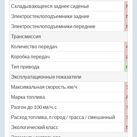
Складывающееся заднее сиденье
No
Электростеклоподъемники задние
No
Электростеклоподъемники передние
No
Трансмиссия
Количество передач
4
Коробка передач
авто
Тип привода
пере
Эксплуатационные показатели
Максимальная скорость, км/ч
190
Марка топлива
АИ-
Разгон до 100 км/ч, с
9
Расход топлива, л город / трасса / смешанный
15 / 
Экологический класс
No