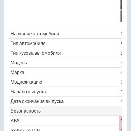
Название автомобиля
Dodg
Тип автомобиля
легк
Тип кузова автомобиля
седа
Модель
dodg
Марка
spirit
Модификацию
3.0 A
Начало выпуска
1988
Дата окончания выпуска
1995
Безопасность
ABS
No
Isofix / LATCH
No