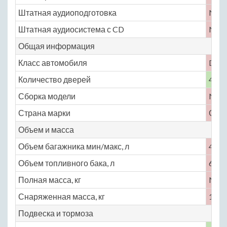
Штатная аудиоподготовка
No
Штатная аудиосистема с CD
No
Общая информация
Класс автомобиля
D
Количество дверей
4
Сборка модели
No
Страна марки
СШ
Объем и масса
Объем багажника мин/макс, л
410 
Объем топливного бака, л
61
Полная масса, кг
No
Снаряженная масса, кг
1294
Подвеска и тормоза