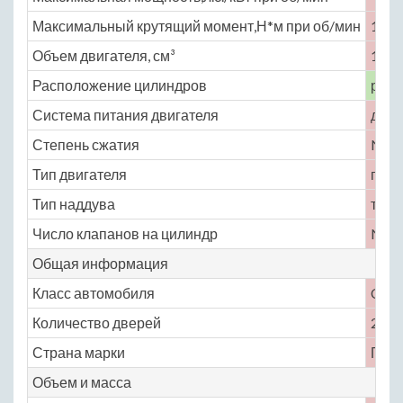
Максимальный крутящий момент,Н*м при об/мин
121 
Объем двигателя, см³
1000
Расположение цилиндров
рядн
Система питания двигателя
двиг
Степень сжатия
No
Тип двигателя
гибр
Тип наддува
турб
Число клапанов на цилиндр
No
Общая информация
Класс автомобиля
C
Количество дверей
2
Страна марки
Гер
Объем и масса