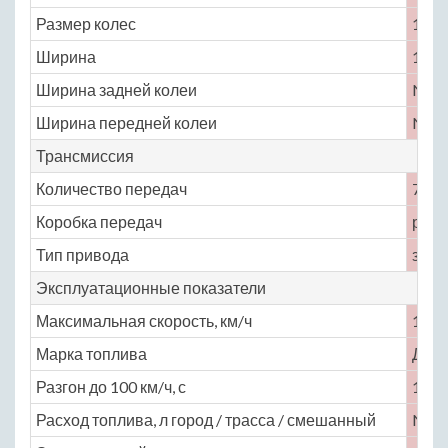
Размер колес
115 /
Ширина
1665
Ширина задней колеи
No
Ширина передней колеи
No
Трансмиссия
Количество передач
7
Коробка передач
робо
Тип привода
задн
Эксплуатационные показатели
Максимальная скорость, км/ч
160
Марка топлива
ДТ
Разгон до 100 км/ч, с
12.7
Расход топлива, л город / трасса / смешанный
No