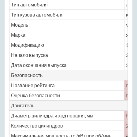
Тип автомобиля
легк
Тип кузова автомобиля
купе
Модель
volk
Марка
xl1
Модификацию
1.0 A
Начало выпуска
2013
Дата окончания выпуска
2016
Безопасность
Название рейтинга
No
Оценка безопасности
No
Двигатель
Диаметр цилиндра и ход поршня, мм
No
Количество цилиндров
2
Максимальная мощность,л.с./кВт при об/мин
48 /