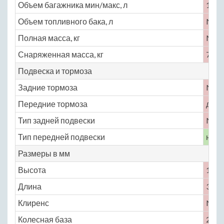
Объем багажника мин/макс, л
119
Объем топливного бака, л
No
Полная масса, кг
No
Снаряженная масса, кг
795
Подвеска и тормоза
Задние тормоза
No
Передние тормоза
диск
Тип задней подвески
No
Тип передней подвески
неза
Размеры в мм
Высота
1153
Длина
3888
Клиренс
No
Колесная база
2225