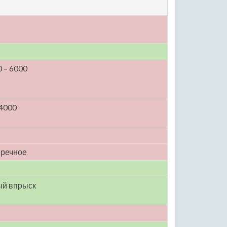
0 – 6000
 4000
еречное
ый впрыск