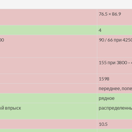
76.5 × 86.9
4
00
90 / 66 при 425
155 при 3800 –
1598
переднее, поп
рядное
ый впрыск
распределенн
10.5