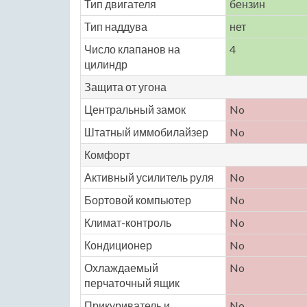
Тип двигателя
бензин
Тип наддува
нет
Число клапанов на
4
цилиндр
Защита от угона
Центральный замок
No
Штатный иммобилайзер
No
Комфорт
Активный усилитель руля
No
Бортовой компьютер
No
Климат-контроль
No
Кондиционер
No
Охлаждаемый
No
перчаточный ящик
Прикуриватель и
No