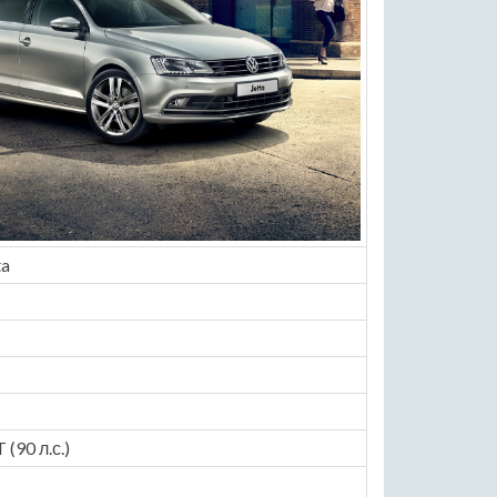
ta
 (90 л.с.)