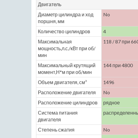
Двигатель
Диаметр цилиндра и ход
No
поршня, мм
Количество цилиндров
4
Максимальная
118 / 87 при 66
мощность,л.с./кВт при об/
мин
Максимальный крутящий
144 при 4800
момент,Н*м при об/мин
Объем двигателя, см³
1496
Расположение двигателя
No
Расположение цилиндров
рядное
Система питания
распределенн
двигателя
Степень сжатия
No