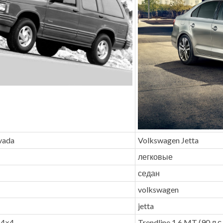
vada
Volkswagen Jetta
легковые
седан
volkswagen
jetta
) 4×4
Trendline 1.6 MT (90 л.с.