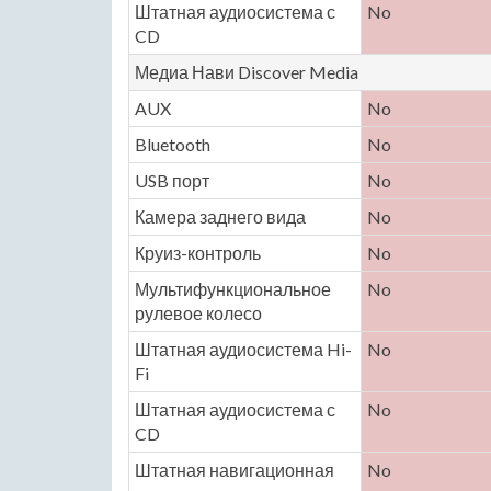
Штатная аудиосистема с
No
CD
Медиа Нави Discover Media
AUX
No
Bluetooth
No
USB порт
No
Камера заднего вида
No
Круиз-контроль
No
Мультифункциональное
No
рулевое колесо
Штатная аудиосистема Hi-
No
Fi
Штатная аудиосистема с
No
CD
Штатная навигационная
No