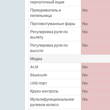
перчаточный ящик
Прикуриватель и
No
пепельница
Противотуманные фары
No
Регулировка руля по
No
вылету
Регулировка руля по
No
высоте
Медиа
AUX
No
Bluetooth
No
USB порт
No
Круиз-контроль
No
Мультифункциональное
No
рулевое колесо