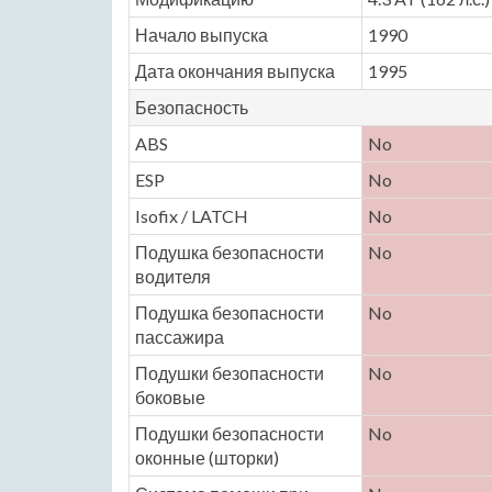
Начало выпуска
1990
Дата окончания выпуска
1995
Безопасность
ABS
No
ESP
No
Isofix / LATCH
No
Подушка безопасности
No
водителя
Подушка безопасности
No
пассажира
Подушки безопасности
No
боковые
Подушки безопасности
No
оконные (шторки)