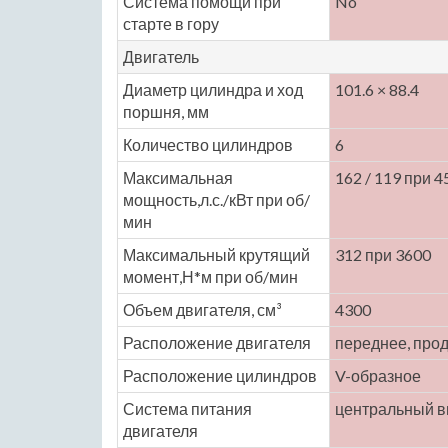
Система помощи при
No
старте в гору
Двигатель
Диаметр цилиндра и ход
101.6 × 88.4
поршня, мм
Количество цилиндров
6
Максимальная
162 / 119 при 4
мощность,л.с./кВт при об/
мин
Максимальный крутящий
312 при 3600
момент,Н*м при об/мин
Объем двигателя, см³
4300
Расположение двигателя
переднее, про
Расположение цилиндров
V-образное
Система питания
центральный в
двигателя