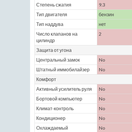
Степень сжатия
9.3
Тип двигателя
бензин
Тип наддува
нет
Число клапанов на
2
цилиндр
Защита от угона
Центральный замок
No
Штатный иммобилайзер
No
Комфорт
Активный усилитель руля
No
Бортовой компьютер
No
Климат-контроль
No
Кондиционер
No
Охлаждаемый
No