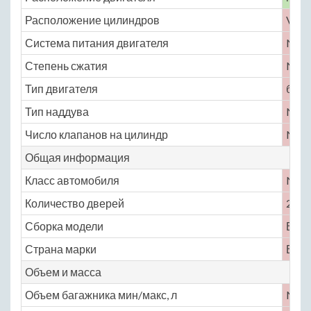
Расположение цилиндров
V-об
Система питания двигателя
No
Степень сжатия
No
Тип двигателя
бенз
Тип наддува
No
Число клапанов на цилиндр
No
Общая информация
Класс автомобиля
No
Количество дверей
2
Сборка модели
Вели
Страна марки
Вели
Объем и масса
Объем багажника мин/макс, л
No