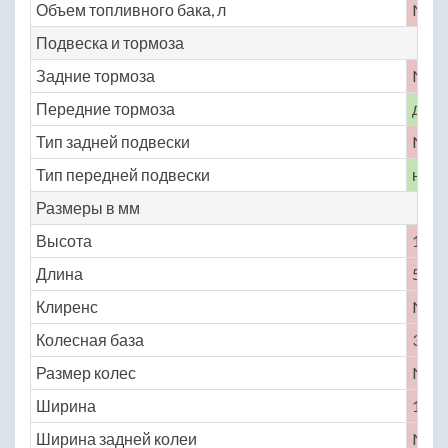
Объем топливного бака, л
No
Подвеска и тормоза
Задние тормоза
No
Передние тормоза
диск
Тип задней подвески
No
Тип передней подвески
неза
Размеры в мм
Высота
1473
Длина
5169
Клиренс
No
Колесная база
3048
Размер колес
No
Ширина
1918
Ширина задней колеи
No