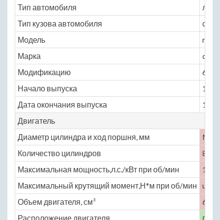
Тип автомобиля
легк
Тип кузова автомобиля
седа
Модель
rolls
Марка
cama
Модификацию
6.8 A
Начало выпуска
1975
Дата окончания выпуска
1986
Двигатель
Диаметр цилиндра и ход поршня, мм
No
Количество цилиндров
8
Максимальная мощность,л.с./кВт при об/мин
192 
Максимальный крутящий момент,Н*м при об/мин
unde
Объем двигателя, см³
6750
Расположение двигателя
пере