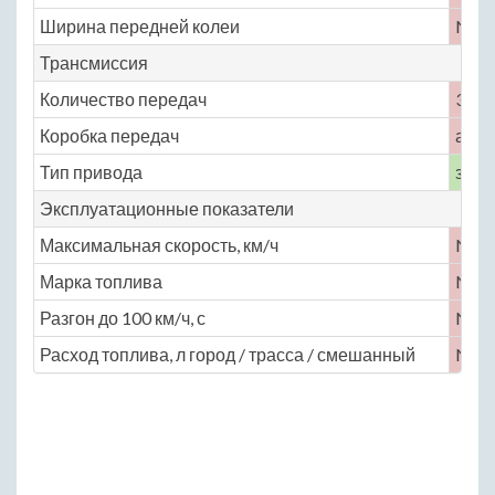
Ширина передней колеи
No
Трансмиссия
Количество передач
3
Коробка передач
авто
Тип привода
задн
Эксплуатационные показатели
Максимальная скорость, км/ч
No
Марка топлива
No
Разгон до 100 км/ч, с
No
Расход топлива, л город / трасса / смешанный
No