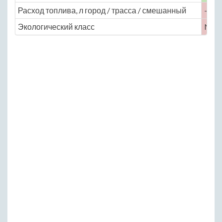
Расход топлива, л город / трасса / смешанный
— / —
Экологический класс
No