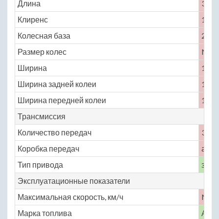
Длина
3295
Клиренс
135
Колесная база
2060
Размер колес
No
Ширина
1395
Ширина задней колеи
1210
Ширина передней колеи
1210
Трансмиссия
Количество передач
3
Коробка передач
авто
Тип привода
задн
Эксплуатационные показатели
Максимальная скорость, км/ч
No
Марка топлива
АИ-