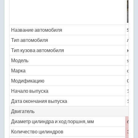
Название автомобиля
Suzu
Тип автомобиля
легк
Тип кузова автомобиля
кабр
Модель
suzu
Марка
capp
Модификацию
0.7 A
Начало выпуска
1991
Дата окончания выпуска
1995
Двигатель
Диаметр цилиндра и ход поршня, мм
68 × 
Количество цилиндров
3