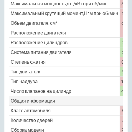
Максимальная мощность,л.с./кВт при об/мин
64 /
Максимальный крутящий момент,Н*м при об/мин
103 
Объем двигателя, см³
658
Расположение двигателя
пере
Расположение цилиндров
рядн
Система питания двигателя
расп
Степень сжатия
8.4
Тип двигателя
бенз
Тип наддува
турб
Число клапанов на цилиндр
4
Общая информация
Класс автомобиля
A
Количество дверей
2
Сборка модели
Япо