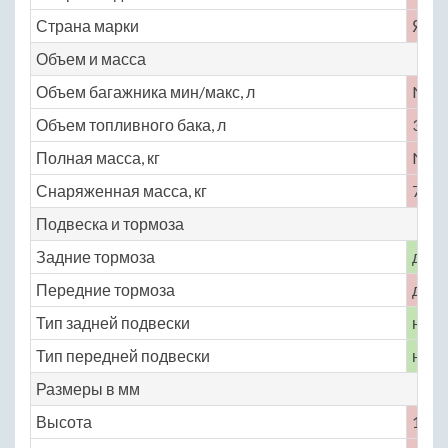
Страна марки
Япо
Объем и масса
Объем багажника мин/макс, л
No
Объем топливного бака, л
30
Полная масса, кг
No
Снаряженная масса, кг
700
Подвеска и тормоза
Задние тормоза
диск
Передние тормоза
диск
Тип задней подвески
неза
Тип передней подвески
неза
Размеры в мм
Высота
1005