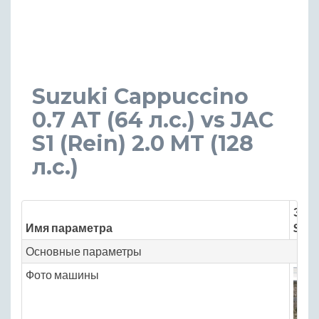
Suzuki Cappuccino
0.7 AT (64 л.с.) vs JAC
S1 (Rein) 2.0 MT (128
л.с.)
Знач
Имя параметра
Suzu
Основные параметры
Фото машины