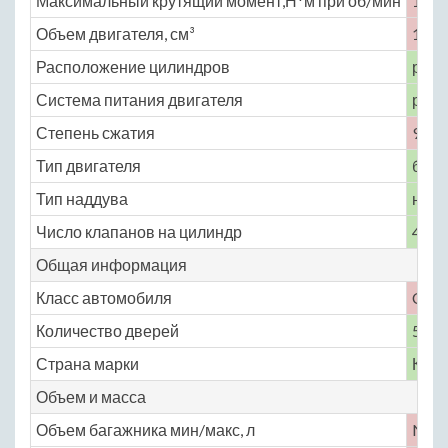
Максимальный крутящий момент,Н*м при об/мин
140 
Объем двигателя, см³
1584
Расположение цилиндров
рядн
Система питания двигателя
расп
Степень сжатия
9.5
Тип двигателя
бенз
Тип наддува
нет
Число клапанов на цилиндр
4
Общая информация
Класс автомобиля
C
Количество дверей
5
Страна марки
Кита
Объем и масса
Объем багажника мин/макс, л
No