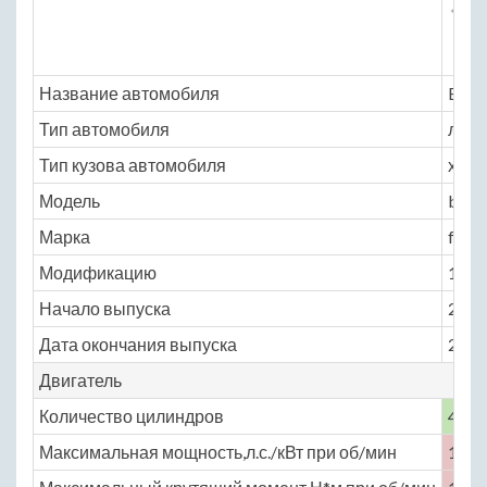
Название автомобиля
Brill
Тип автомобиля
легк
Тип кузова автомобиля
хэтчб
Модель
brill
Марка
frv_
Модификацию
1.6 A
Начало выпуска
2009
Дата окончания выпуска
2016
Двигатель
Количество цилиндров
4
Максимальная мощность,л.с./кВт при об/мин
107 