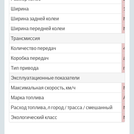
Ширина
1820
Ширина задней колеи
No
Ширина передней колеи
No
Трансмиссия
Количество передач
4
Коробка передач
авто
Тип привода
пере
Эксплуатационные показатели
Максимальная скорость, км/ч
No
Марка топлива
АИ-
Расход топлива, л город / трасса / смешанный
No
Экологический класс
No