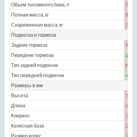
Объем топливного бака, л
55
Полная масса, кг
No
Снаряженная масса, кг
1225
Подвеска и тормоза
Задние тормоза
No
Передние тормоза
диск
Тип задней подвески
полу
Тип передней подвески
неза
Размеры в мм
Высота
1512
Длина
4240
Клиренс
138
Колесная база
2580
Размер колес
205 /