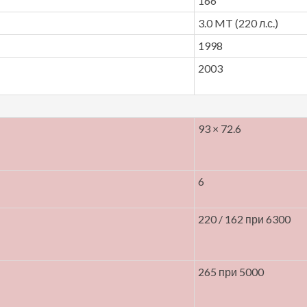
166
3.0 MT (220 л.с.)
1998
2003
93 × 72.6
6
220 / 162 при 6300
265 при 5000