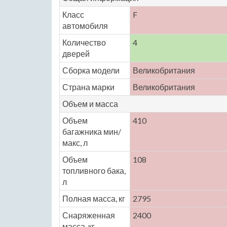
Класс
F
автомобиля
Количество
4
дверей
Сборка модели
Великобритания
Страна марки
Великобритания
Объем и масса
Объем
410
багажника мин/
макс, л
Объем
108
топливного бака,
л
Полная масса, кг
2795
Снаряженная
2400
масса, кг