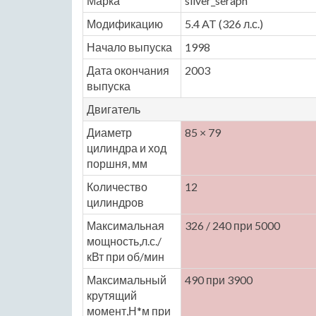
Марка
silver_seraph
Модификацию
5.4 AT (326 л.с.)
Начало выпуска
1998
Дата окончания
2003
выпуска
Двигатель
Диаметр
85 × 79
цилиндра и ход
поршня, мм
Количество
12
цилиндров
Максимальная
326 / 240 при 5000
мощность,л.с./
кВт при об/мин
Максимальный
490 при 3900
крутящий
момент,Н*м при