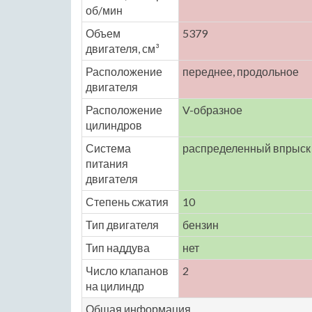
об/мин
Объем
5379
двигателя, см³
Расположение
переднее, продольное
двигателя
Расположение
V-образное
цилиндров
Система
распределенный впрыск
питания
двигателя
Степень сжатия
10
Тип двигателя
бензин
Тип наддува
нет
Число клапанов
2
на цилиндр
Общая информация