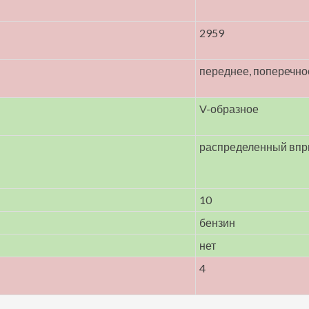
2959
переднее, поперечно
V-образное
распределенный впр
10
бензин
нет
4