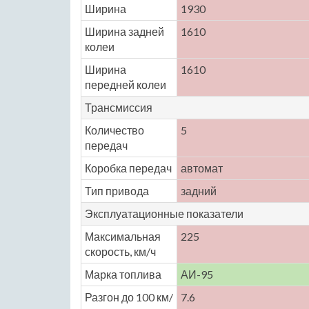
Ширина
1930
Ширина задней
1610
колеи
Ширина
1610
передней колеи
Трансмиссия
Количество
5
передач
Коробка передач
автомат
Тип привода
задний
Эксплуатационные показатели
Максимальная
225
скорость, км/ч
Марка топлива
АИ-95
Разгон до 100 км/
7.6