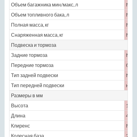
Объем багажника мин/макс, л
No
Объем топливного бака, л
No
Полная масса, кг
No
Снаряженная масса, кг
No
Подвеска и тормоза
Задние тормоза
No
Передние тормоза
бар
Тип задней подвески
No
Тип передней подвески
неза
Размеры в мм
Высота
1530
Длина
4730
Клиренс
No
Колесная база
2835