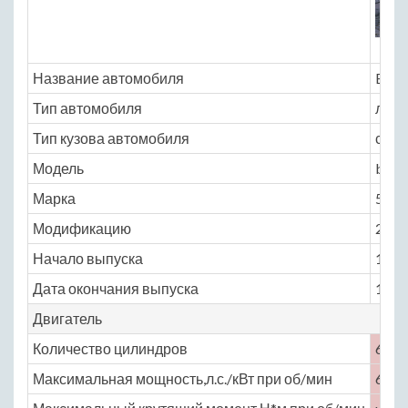
Название автомобиля
BMW
Тип автомобиля
легк
Тип кузова автомобиля
седа
Модель
bmw
Марка
501
Модификацию
2.0 M
Начало выпуска
1952
Дата окончания выпуска
1958
Двигатель
Количество цилиндров
6
Максимальная мощность,л.с./кВт при об/мин
65 /