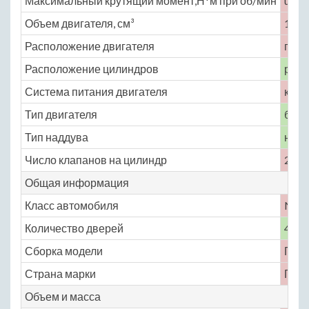
Максимальный крутящий момент,Н*м при об/мин
unde
Объем двигателя, см³
1971
Расположение двигателя
пере
Расположение цилиндров
рядн
Система питания двигателя
карб
Тип двигателя
бенз
Тип наддува
нет
Число клапанов на цилиндр
2
Общая информация
Класс автомобиля
No
Количество дверей
4
Сборка модели
Гер
Страна марки
Гер
Объем и масса