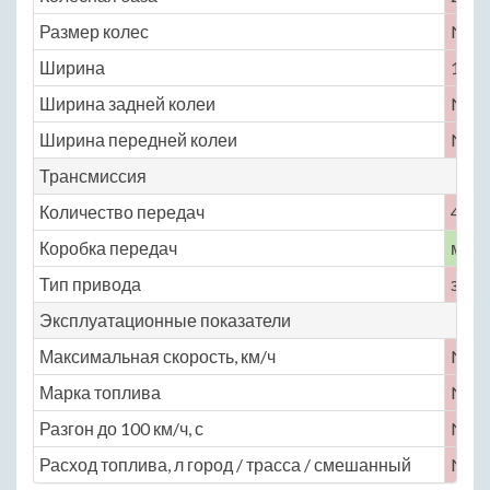
Размер колес
No
Ширина
1780
Ширина задней колеи
No
Ширина передней колеи
No
Трансмиссия
Количество передач
4
Коробка передач
меха
Тип привода
задн
Эксплуатационные показатели
Максимальная скорость, км/ч
No
Марка топлива
No
Разгон до 100 км/ч, с
No
Расход топлива, л город / трасса / смешанный
No