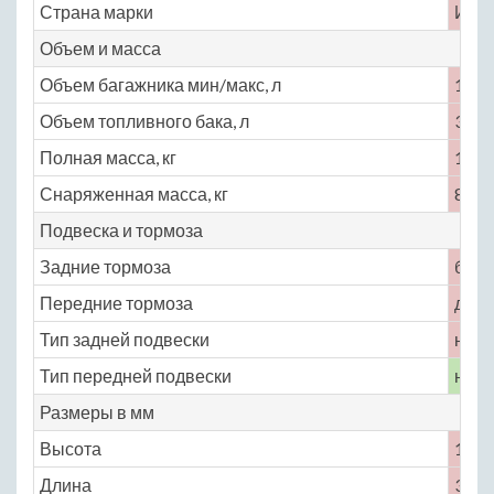
Страна марки
Ита
Объем и масса
Объем багажника мин/макс, л
170
Объем топливного бака, л
35
Полная масса, кг
1200
Снаряженная масса, кг
810
Подвеска и тормоза
Задние тормоза
бар
Передние тормоза
диск
Тип задней подвески
неза
Тип передней подвески
неза
Размеры в мм
Высота
1445
Длина
3338