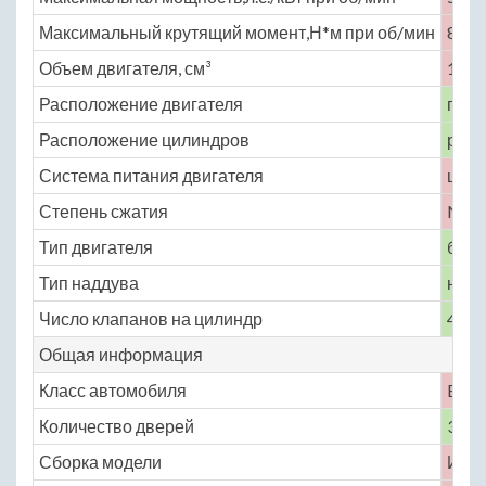
Максимальный крутящий момент,Н*м при об/мин
88 п
Объем двигателя, см³
1108
Расположение двигателя
пере
Расположение цилиндров
рядн
Система питания двигателя
цент
Степень сжатия
No
Тип двигателя
бенз
Тип наддува
нет
Число клапанов на цилиндр
4
Общая информация
Класс автомобиля
B
Количество дверей
3
Сборка модели
Ита