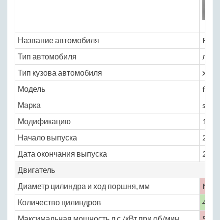
Название автомобиля
Fiat 
Тип автомобиля
легк
Тип кузова автомобиля
хэтчб
Модель
fiat
Марка
seic
Модификацию
1.1 M
Начало выпуска
2004
Дата окончания выпуска
2010
Двигатель
Диаметр цилиндра и ход поршня, мм
No
Количество цилиндров
4
Максимальная мощность,л.с./кВт при об/мин
55 /