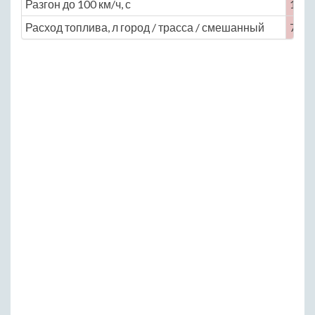
Разгон до 100 км/ч, с
14.2
Расход топлива, л город / трасса / смешанный
7.5 / 