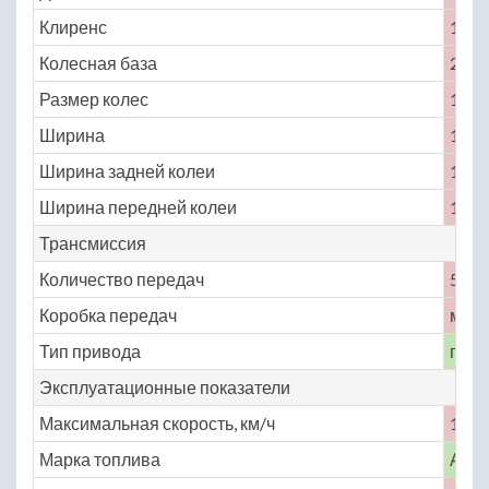
Клиренс
160
Колесная база
2200
Размер колес
165 /
Ширина
1509
Ширина задней колеи
1273
Ширина передней колеи
1278
Трансмиссия
Количество передач
5
Коробка передач
меха
Тип привода
пере
Эксплуатационные показатели
Максимальная скорость, км/ч
150
Марка топлива
АИ-