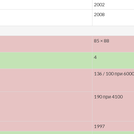
2002
2008
85 × 88
4
136 / 100 при 600
190 при 4100
1997