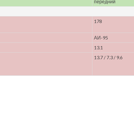
передний
178
АИ-95
13.1
13.7 / 7.3 / 9.6