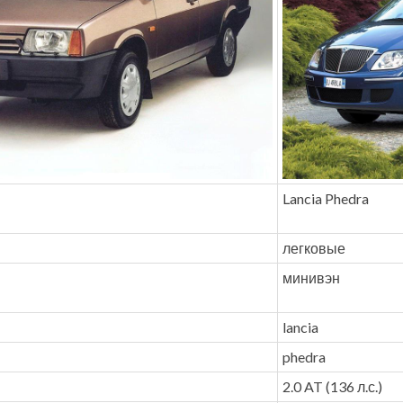
Lancia Phedra
легковые
минивэн
lancia
phedra
2.0 AT (136 л.с.)