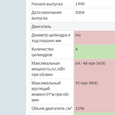
Начало выпуска
1990
Дата окончания
2004
выпуска
Двигатель
Диаметр цилиндра и
No
ход поршня, мм
Количество
4
цилиндров
Максимальная
64 / 48 при 5600
мощность,л.с./кВт
при об/мин
Максимальный
95 при 3400
крутящий
момент,Н*м при об/
мин
Объем двигателя, см³
1296