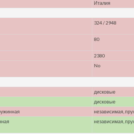
Италия
324 / 2948
80
2380
No
дисковые
дисковые
ружинная
независимая, пр
нная
независимая, пр