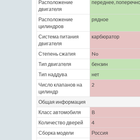
Расположение
переднее, поперечн
двигателя
Расположение
рядное
цилиндров
Система питания
карбюратор
двигателя
Степень сжатия
No
Тип двигателя
бензин
Тип наддува
нет
Число клапанов на
2
цилиндр
Общая информация
Класс автомобиля
B
Количество дверей
4
Сборка модели
Россия