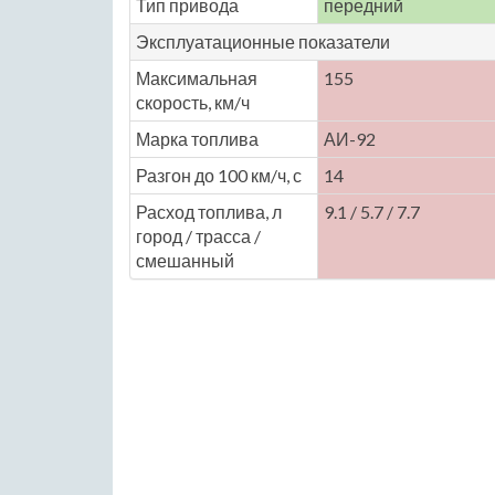
Тип привода
передний
Эксплуатационные показатели
Максимальная
155
скорость, км/ч
Марка топлива
АИ-92
Разгон до 100 км/ч, с
14
Расход топлива, л
9.1 / 5.7 / 7.7
город / трасса /
смешанный