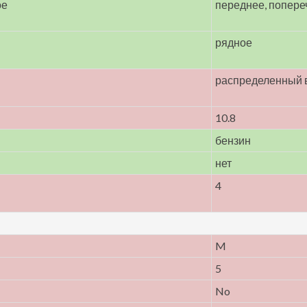
ое
переднее, попере
рядное
распределенный 
10.8
бензин
нет
4
M
5
No