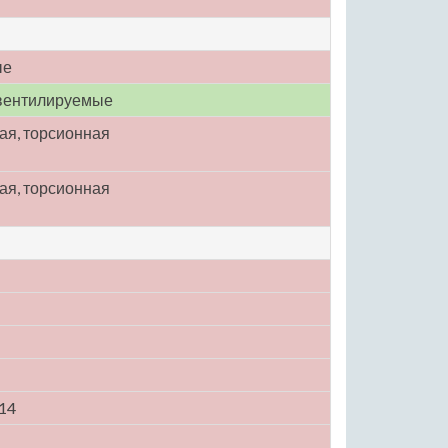
ые
вентилируемые
ая, торсионная
ая, торсионная
R14