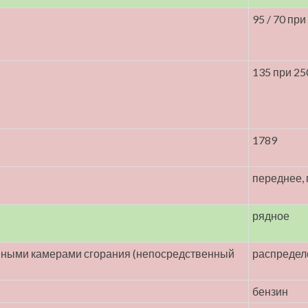
95 / 70 при
135 при 25
1789
переднее,
рядное
енными камерами сгорания (непосредственный
распредел
бензин