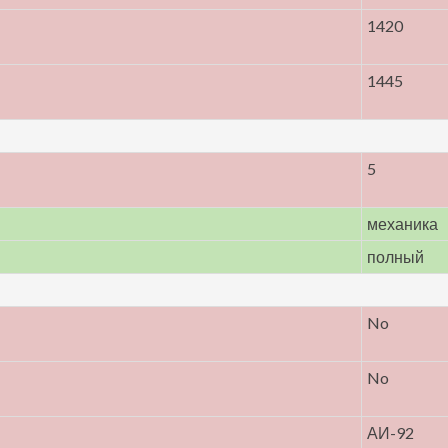
1420
1445
5
механика
полный
No
No
АИ-92