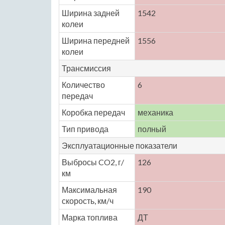
Ширина задней
1542
колеи
Ширина передней
1556
колеи
Трансмиссия
Количество
6
передач
Коробка передач
механика
Тип привода
полный
Эксплуатационные показатели
Выбросы CO2, г/
126
км
Максимальная
190
скорость, км/ч
Марка топлива
ДТ