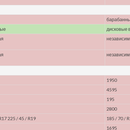
барабанн
мые
дисковые 
ая
независим
ая
независим
1950
4595
195
2800
 R17 225 / 45 / R19
185 / 70 / 
1695