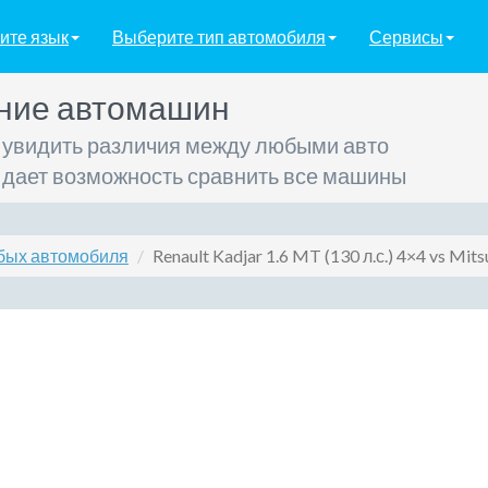
ите язык
Выберите тип автомобиля
Сервисы
ние автомашин
 увидить различия между любыми авто
 дает возможность сравнить все машины
бых автомобиля
Renault Kadjar 1.6 MT (130 л.с.) 4×4 vs Mits