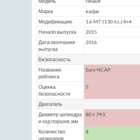
Модель
renault
Марка
kadjar
Модификацию
1.6 MT (130 л.с.) 4×4
Начало выпуска
2015
Дата окончания
2016
выпуска
Безопасность
Название
Euro NCAP
рейтинга
Оценка
5
безопасности
Двигатель
Диаметр цилиндра
80 × 79.5
и ход поршня, мм
Количество
4
цилиндров