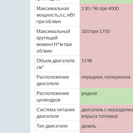
Максимальная
130 / 96 при 4000
мощность,л.с./кВт
при об/мин
Максимальный
320 при 1750
крутящий
момент,Н*м при
об/мин
Объем двигателя,
1598
см³
Расположение
переднее, поперечное
двигателя
Расположение
рядное
цилиндров
Система питания
двигатель с нераздел
двигателя
впрыск топлива)
Тип двигателя
дизель