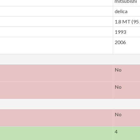
mitsubishi
delica
1.8 MT (95 
1993
2006
No
No
No
4