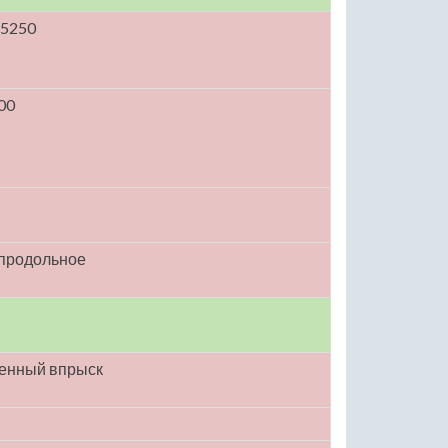
 5250
00
 продольное
енный впрыск