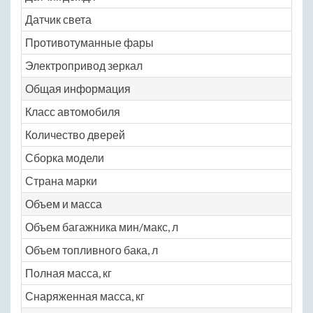
Датчик света
N
Противотуманные фары
N
Электропривод зеркал
N
Общая информация
Класс автомобиля
E
Количество дверей
4
Сборка модели
N
Страна марки
Ге
Объем и масса
Объем багажника мин/макс, л
N
Объем топливного бака, л
N
Полная масса, кг
N
Снаряженная масса, кг
N