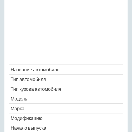
Название автомобиля
Me
Тип автомобиля
ле
Тип кузова автомобиля
се
Модель
me
Марка
w1
Модификацию
2.7
Начало выпуска
19