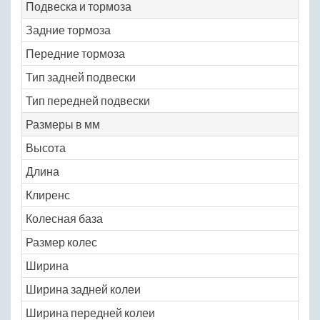
Подвеска и тормоза
Задние тормоза
N
Передние тормоза
ди
Тип задней подвески
не
Тип передней подвески
не
Размеры в мм
Высота
14
Длина
46
Клиренс
16
Колесная база
27
Размер колес
N
Ширина
17
Ширина задней колеи
14
Ширина передней колеи
14