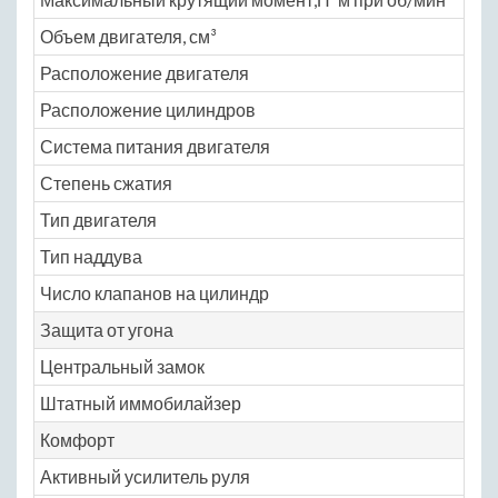
Объем двигателя, см³
27
Расположение двигателя
N
Расположение цилиндров
ря
Система питания двигателя
N
Степень сжатия
N
Тип двигателя
бе
Тип наддува
не
Число клапанов на цилиндр
N
Защита от угона
Центральный замок
N
Штатный иммобилайзер
N
Комфорт
Активный усилитель руля
N