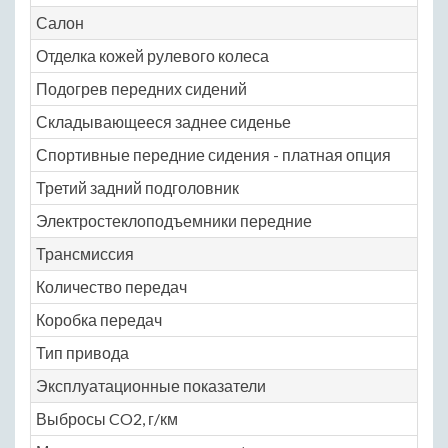
Салон
Отделка кожей рулевого колеса
N
Подогрев передних сидений
N
Складывающееся заднее сиденье
N
Спортивные передние сидения - платная опция
N
Третий задний подголовник
N
Электростеклоподъемники передние
N
Трансмиссия
Количество передач
4
Коробка передач
ав
Тип привода
за
Эксплуатационные показатели
Выбросы CO2, г/км
N