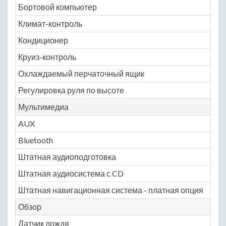
Бортовой компьютер
N
Климат-контроль
N
Кондиционер
N
Круиз-контроль
N
Охлаждаемый перчаточный ящик
N
Регулировка руля по высоте
N
Мультимедиа
AUX
N
Bluetooth
N
Штатная аудиоподготовка
N
Штатная аудиосистема с CD
N
Штатная навигационная система - платная опция
N
Обзор
Датчик дождя
N