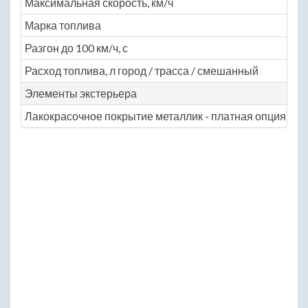
Максимальная скорость, км/ч
19
Марка топлива
АИ
Разгон до 100 км/ч, с
10
Расход топлива, л город / трасса / смешанный
N
Элементы экстерьера
Лакокрасочное покрытие металлик - платная опция
N