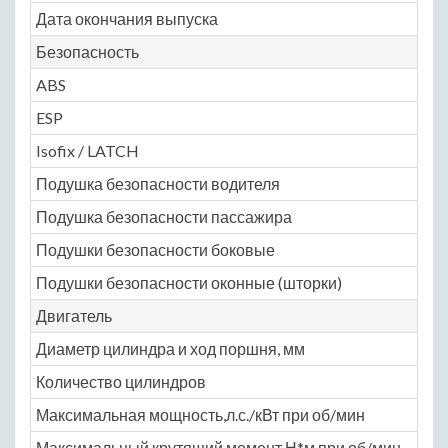
Дата окончания выпуска
19
Безопасность
ABS
N
ESP
N
Isofix / LATCH
N
Подушка безопасности водителя
N
Подушка безопасности пассажира
N
Подушки безопасности боковые
N
Подушки безопасности оконные (шторки)
N
Двигатель
Диаметр цилиндра и ход поршня, мм
N
Количество цилиндров
6
Максимальная мощность,л.с./кВт при об/мин
18
Максимальный крутящий момент,Н*м при об/мин
un