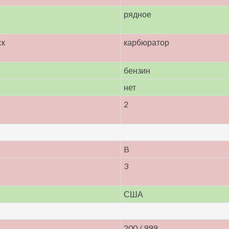
рядное
ск
карбюратор
бензин
нет
2
B
3
США
200 / 999