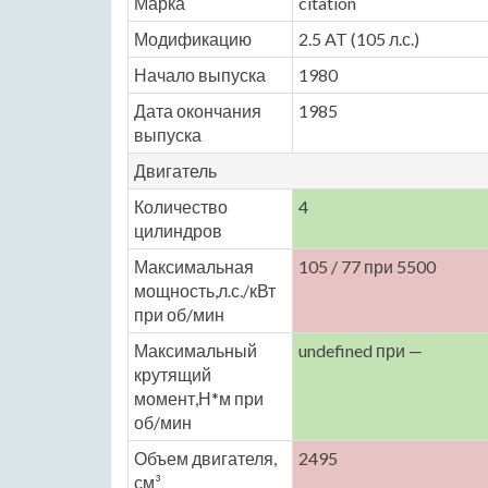
Марка
citation
Модификацию
2.5 AT (105 л.с.)
Начало выпуска
1980
Дата окончания
1985
выпуска
Двигатель
Количество
4
цилиндров
Максимальная
105 / 77 при 5500
мощность,л.с./кВт
при об/мин
Максимальный
undefined при —
крутящий
момент,Н*м при
об/мин
Объем двигателя,
2495
см³