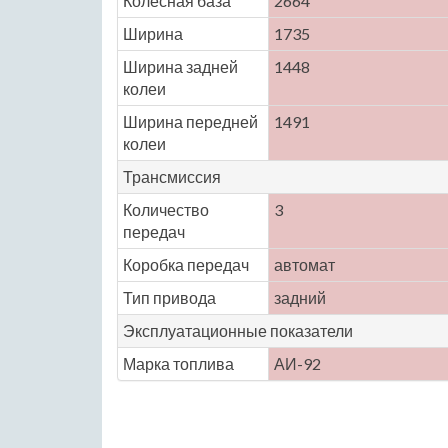
Колесная база
2664
Ширина
1735
Ширина задней
1448
колеи
Ширина передней
1491
колеи
Трансмиссия
Количество
3
передач
Коробка передач
автомат
Тип привода
задний
Эксплуатационные показатели
Марка топлива
АИ-92