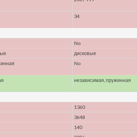
34
No
мые
дисковые
жинная
No
ая
независимая, пружинная
1360
3648
140