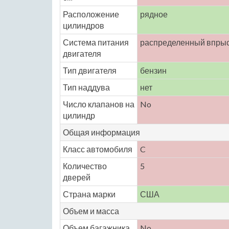
Расположение
рядное
цилиндров
Система питания
распределенный впры
двигателя
Тип двигателя
бензин
Тип наддува
нет
Число клапанов на
No
цилиндр
Общая информация
Класс автомобиля
C
Количество
5
дверей
Страна марки
США
Объем и масса
Объем багажника
No