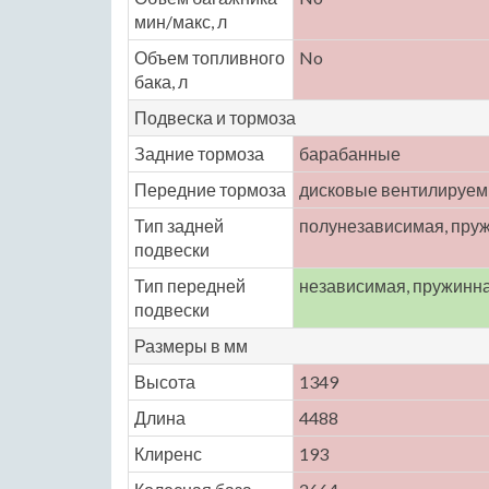
мин/макс, л
Объем топливного
No
бака, л
Подвеска и тормоза
Задние тормоза
барабанные
Передние тормоза
дисковые вентилируе
Тип задней
полунезависимая, пру
подвески
Тип передней
независимая, пружинн
подвески
Размеры в мм
Высота
1349
Длина
4488
Клиренс
193