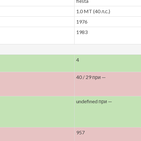
fiesta
1.0 MT (40 л.с.)
1976
1983
4
40 / 29 при —
undefined при —
957