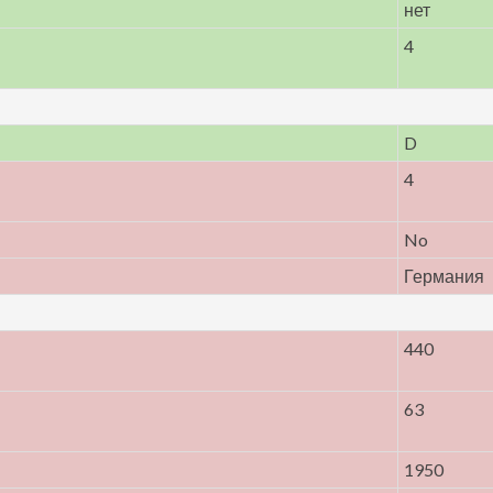
нет
4
D
4
No
Германия
440
63
1950