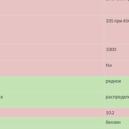
335 при 45
3300
No
рядное
ск
распредел
10.2
бензин