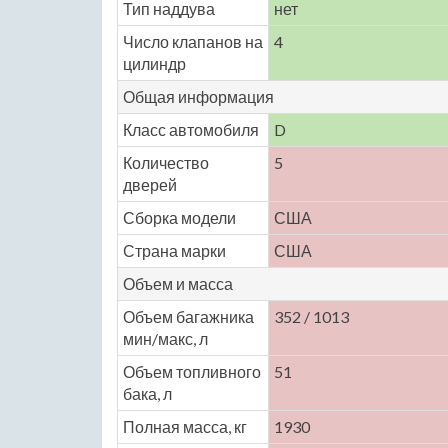
Тип наддува
нет
Число клапанов на
4
цилиндр
Общая информация
Класс автомобиля
D
Количество
5
дверей
Сборка модели
США
Страна марки
США
Объем и масса
Объем багажника
352 / 1013
мин/макс, л
Объем топливного
51
бака, л
Полная масса, кг
1930