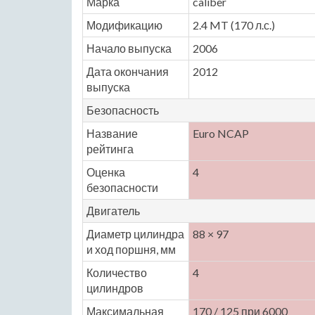
Марка
caliber
Модификацию
2.4 MT (170 л.с.)
Начало выпуска
2006
Дата окончания
2012
выпуска
Безопасность
Название
Euro NCAP
рейтинга
Оценка
4
безопасности
Двигатель
Диаметр цилиндра
88 × 97
и ход поршня, мм
Количество
4
цилиндров
Максимальная
170 / 125 при 6000