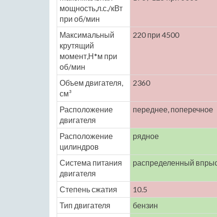
мощность,л.с./кВт
при об/мин
Максимальный
220 при 4500
крутящий
момент,Н*м при
об/мин
Объем двигателя,
2360
см³
Расположение
переднее, поперечное
двигателя
Расположение
рядное
цилиндров
Система питания
распределенный впры
двигателя
Степень сжатия
10.5
Тип двигателя
бензин