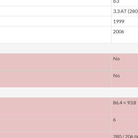
b3
3.3 AT (280 
1999
2006
No
No
86.4 × 93.8
6
280 / 206 