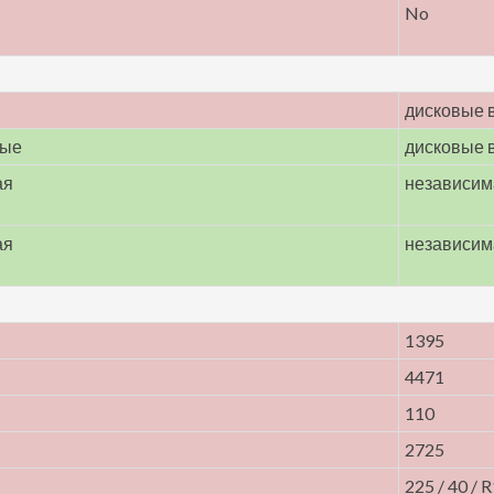
No
дисковые 
мые
дисковые 
ая
независим
ая
независим
1395
4471
110
2725
225 / 40 / 