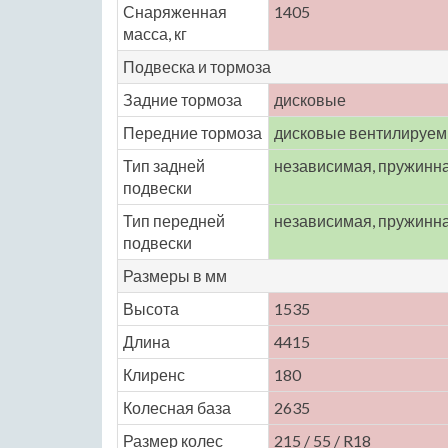
Снаряженная
1405
масса, кг
Подвеска и тормоза
Задние тормоза
дисковые
Передние тормоза
дисковые вентилируе
Тип задней
независимая, пружинн
подвески
Тип передней
независимая, пружинн
подвески
Размеры в мм
Высота
1535
Длина
4415
Клиренс
180
Колесная база
2635
Размер колес
215 / 55 / R18