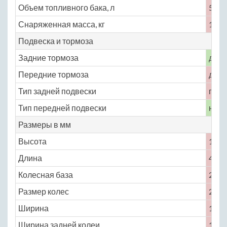
Объем топливного бака, л
55
Снаряженная масса, кг
1472
Подвеска и тормоза
Задние тормоза
диск
Передние тормоза
диск
Тип задней подвески
полу
Тип передней подвески
неза
Размеры в мм
Высота
1645
Длина
4625
Колесная база
2720
Размер колес
215 /
Ширина
1825
Ширина задней колеи
1565