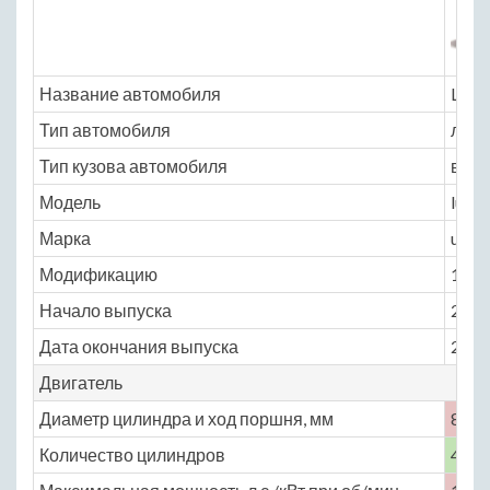
Название автомобиля
Luxg
Тип автомобиля
легк
Тип кузова автомобиля
внед
Модель
luxg
Марка
u6_t
Модификацию
1.8 A
Начало выпуска
2013
Дата окончания выпуска
2016
Двигатель
Диаметр цилиндра и ход поршня, мм
86 × 
Количество цилиндров
4