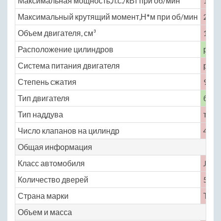
Максимальная мощность,л.с./кВт при об/мин
150 
Максимальный крутящий момент,Н*м при об/мин
230 
Объем двигателя, см³
1798
Расположение цилиндров
рядн
Система питания двигателя
расп
Степень сжатия
9
Тип двигателя
бенз
Тип наддува
турб
Число клапанов на цилиндр
4
Общая информация
Класс автомобиля
J
Количество дверей
5
Страна марки
Тайв
Объем и масса