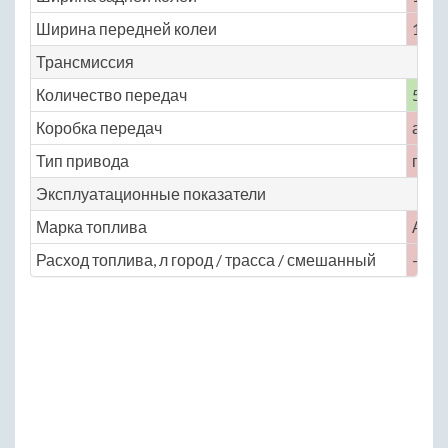
Ширина передней колеи
1555
Трансмиссия
Количество передач
5
Коробка передач
авто
Тип привода
пере
Эксплуатационные показатели
Марка топлива
АИ-
Расход топлива, л город / трасса / смешанный
— / —