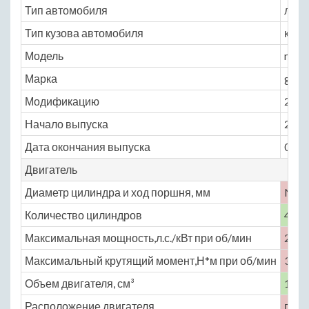
Тип автомобиля
легк
Тип кузова автомобиля
крос
Модель
merc
Марка
glc_
Модификацию
2.0 A
Начало выпуска
2016
Дата окончания выпуска
0
Двигатель
Диаметр цилиндра и ход поршня, мм
No
Количество цилиндров
4
Максимальная мощность,л.с./кВт при об/мин
211 
Максимальный крутящий момент,Н*м при об/мин
350 
Объем двигателя, см³
1991
Расположение двигателя
пере