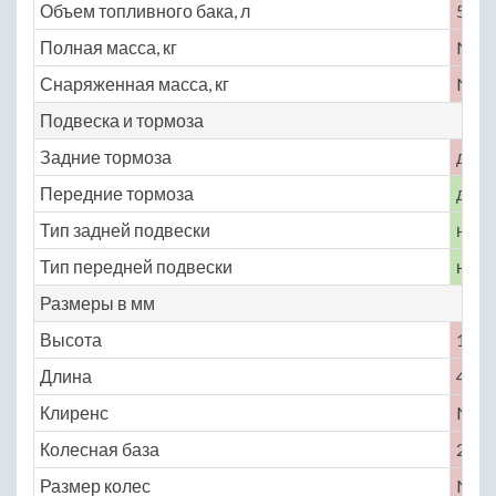
Объем топливного бака, л
50
Полная масса, кг
No
Снаряженная масса, кг
No
Подвеска и тормоза
Задние тормоза
диск
Передние тормоза
диск
Тип задней подвески
неза
Тип передней подвески
неза
Размеры в мм
Высота
1600
Длина
4730
Клиренс
No
Колесная база
2870
Размер колес
No