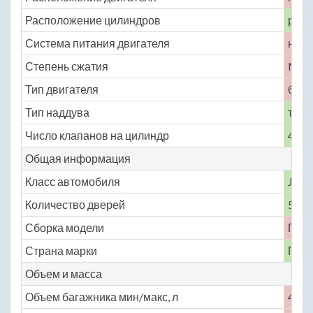
Расположение цилиндров
рядн
Система питания двигателя
непо
Степень сжатия
No
Тип двигателя
бенз
Тип наддува
турб
Число клапанов на цилиндр
4
Общая информация
Класс автомобиля
J
Количество дверей
5
Сборка модели
Гер
Страна марки
Гер
Объем и масса
Объем багажника мин/макс, л
491 