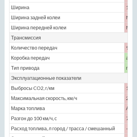
Ширина
1890
Ширина задней колеи
No
Ширина передней колеи
No
Трансмиссия
Количество передач
9
Коробка передач
авто
Тип привода
пол
Эксплуатационные показатели
Выбросы CO2, г/км
159
Максимальная скорость, км/ч
222
Марка топлива
АИ-
Разгон до 100 км/ч, с
7.3
Расход топлива, л город / трасса / смешанный
— / —