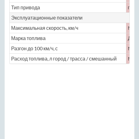
Тип привода
пере
Эксплуатационные показатели
Максимальная скорость, км/ч
No
Марка топлива
ДТ
Разгон до 100 км/ч, с
No
Расход топлива, л город / трасса / смешанный
No