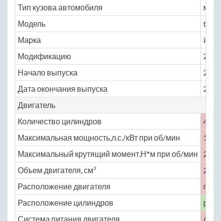
Тип кузова автомобиля
мин
Модель
toyo
Марка
inno
Модификацию
2.5 A
Начало выпуска
2004
Дата окончания выпуска
2016
Двигатель
Количество цилиндров
4
Максимальная мощность,л.с./кВт при об/мин
102 
Максимальный крутящий момент,Н*м при об/мин
260 
Объем двигателя, см³
2494
Расположение двигателя
пере
Расположение цилиндров
рядн
Система питания двигателя
двиг