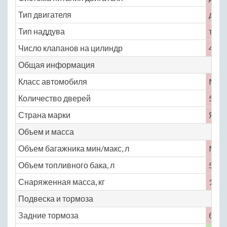
Тип двигателя
дизе
Тип наддува
турб
Число клапанов на цилиндр
4
Общая информация
Класс автомобиля
M
Количество дверей
5
Страна марки
Япо
Объем и масса
Объем багажника мин/макс, л
No
Объем топливного бака, л
55
Снаряженная масса, кг
1665
Подвеска и тормоза
Задние тормоза
бар