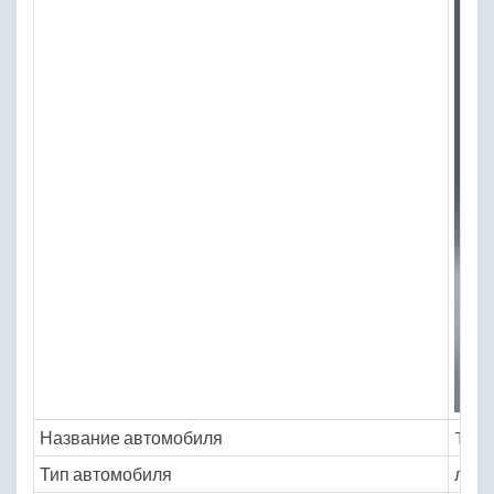
Название автомобиля
Toyo
Тип автомобиля
легк