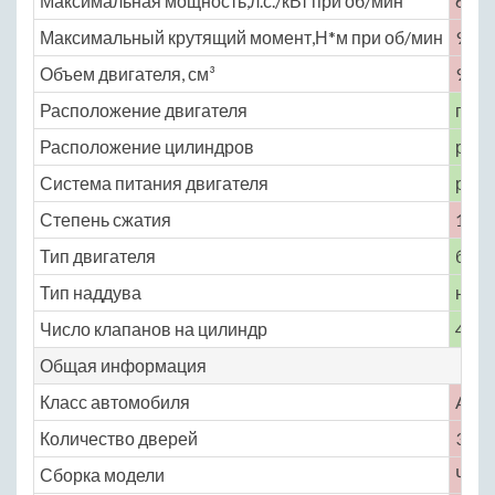
Максимальная мощность,л.с./кВт при об/мин
69 /
Максимальный крутящий момент,Н*м при об/мин
95 п
Объем двигателя, см³
998
Расположение двигателя
пере
Расположение цилиндров
рядн
Система питания двигателя
расп
Степень сжатия
11.5
Тип двигателя
бенз
Тип наддува
нет
Число клапанов на цилиндр
4
Общая информация
Класс автомобиля
A
Количество дверей
3
Сборка модели
Чех