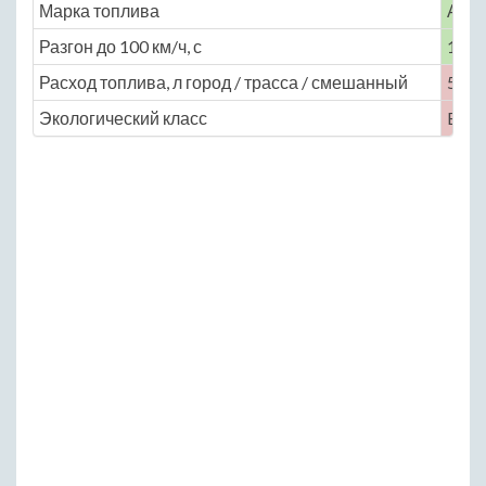
Марка топлива
АИ-
Разгон до 100 км/ч, с
13
Расход топлива, л город / трасса / смешанный
5 / 3.
Экологический класс
Euro