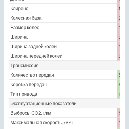
Клиренс
No
Колесная база
2340
Размер колес
165 /
Ширина
1615
Ширина задней колеи
1420
Ширина передней колеи
1425
Трансмиссия
Количество передач
5
Коробка передач
меха
Тип привода
пере
Эксплуатационные показатели
Выбросы CO2, г/км
95
Максимальная скорость, км/ч
160