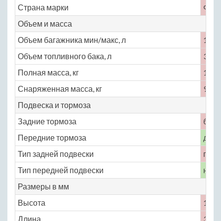
Страна марки
Фра
Объем и масса
Объем багажника мин/макс, л
180 
Объем топливного бака, л
35
Полная масса, кг
1240
Снаряженная масса, кг
915
Подвеска и тормоза
Задние тормоза
бар
Передние тормоза
диск
Тип задней подвески
полу
Тип передней подвески
неза
Размеры в мм
Высота
1460
Длина
3475