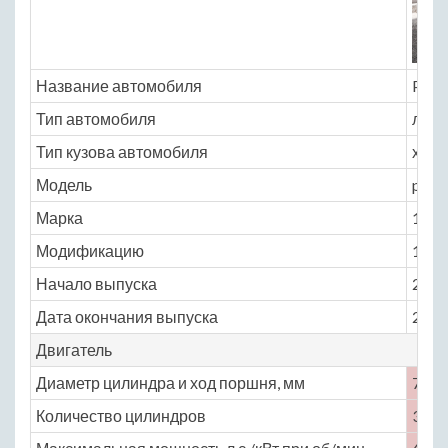
Название автомобиля
Peug
Тип автомобиля
легк
Тип кузова автомобиля
хэтчб
Модель
peug
Марка
108
Модификацию
1.0 M
Начало выпуска
2014
Дата окончания выпуска
2016
Двигатель
Диаметр цилиндра и ход поршня, мм
71 ×
Количество цилиндров
3