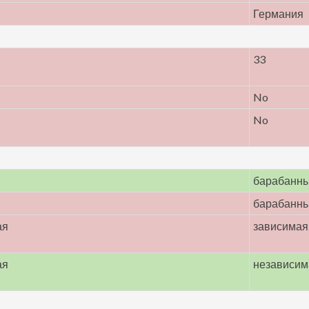
Германия
33
No
No
барабанн
барабанн
ая
зависимая
ая
независим