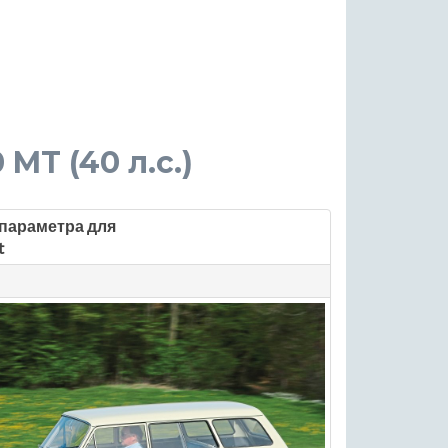
 MT (40 л.с.)
параметра для
t