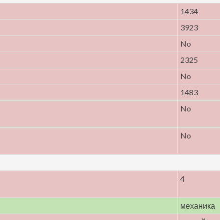
1434
3923
No
2325
No
1483
No
No
4
механика