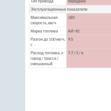
Тип привода
передний
Эксплуатационные показатели
Максимальная
180
скорость, км/ч
Марка топлива
АИ-92
Разгон до 100 км/ч,
9.5
с
Расход топлива, л
7.7 / 5 / 6
город / трасса /
смешанный