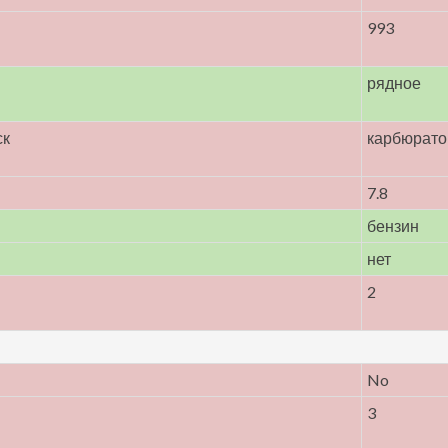
993
рядное
ск
карбюрато
7.8
бензин
нет
2
No
3