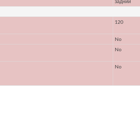
задний
120
No
No
No