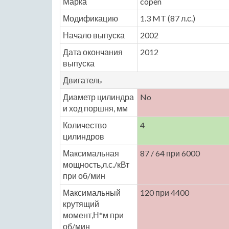
Марка
copen
Модификацию
1.3 MT (87 л.с.)
Начало выпуска
2002
Дата окончания
2012
выпуска
Двигатель
Диаметр цилиндра
No
и ход поршня, мм
Количество
4
цилиндров
Максимальная
87 / 64 при 6000
мощность,л.с./кВт
при об/мин
Максимальный
120 при 4400
крутящий
момент,Н*м при
об/мин