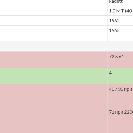
kadett
1.0 MT (40 л
1962
1965
72 × 61
4
40 / 30 при
71 при 220