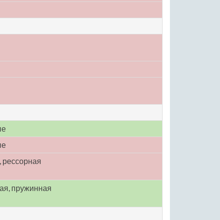
ые
ые
, рессорная
ая, пружинная