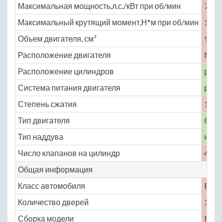
Максимальная мощность,л.с./кВт при об/мин
76 /
Максимальный крутящий момент,Н*м при об/мин
113 
Объем двигателя, см³
995
Расположение двигателя
No
Расположение цилиндров
рядн
Система питания двигателя
расп
Степень сжатия
10.8
Тип двигателя
бенз
Тип наддува
нет
Число клапанов на цилиндр
4
Общая информация
Класс автомобиля
B
Количество дверей
3
Сборка модели
No