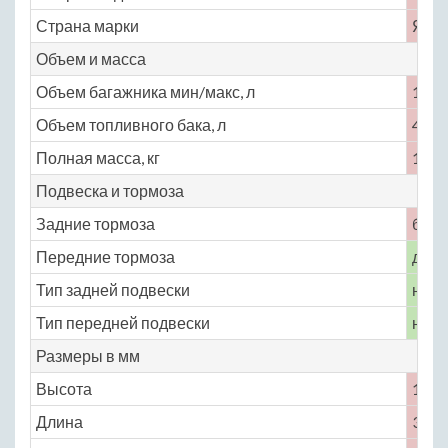
Страна марки
Япо
Объем и масса
Объем багажника мин/макс, л
140
Объем топливного бака, л
40
Полная масса, кг
1040
Подвеска и тормоза
Задние тормоза
бар
Передние тормоза
диск
Тип задней подвески
неза
Тип передней подвески
неза
Размеры в мм
Высота
1355
Длина
3945