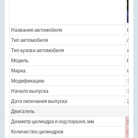
Название автомобиля
Hond
Тип автомобиля
легк
Тип кузова автомобиля
хэтчб
Модель
hond
Марка
insig
Модификацию
1.0 C
Начало выпуска
1999
Дата окончания выпуска
2006
Двигатель
Диаметр цилиндра и ход поршня, мм
10.8 
Количество цилиндров
3