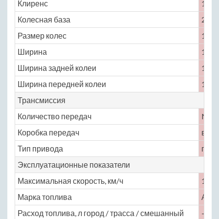
Клиренс
150
Колесная база
2400
Размер колес
165 /
Ширина
1695
Ширина задней колеи
1325
Ширина передней колеи
1435
Трансмиссия
Количество передач
No
Коробка передач
вари
Тип привода
пере
Эксплуатационные показатели
Максимальная скорость, км/ч
177
Марка топлива
АИ-
Расход топлива, л город / трасса / смешанный
— / —