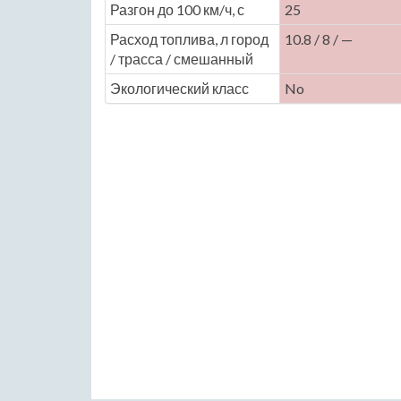
Разгон до 100 км/ч, с
25
Расход топлива, л город
10.8 / 8 / —
/ трасса / смешанный
Экологический класс
No