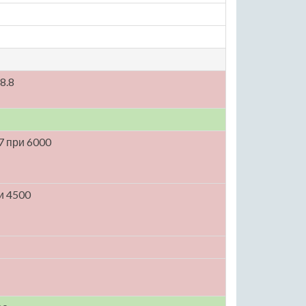
8.8
37 при 6000
и 4500