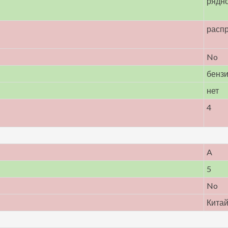
рядн
расп
No
бенз
нет
4
A
5
No
Кита