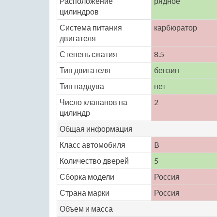
Расположение
рядное
цилиндров
Система питания
карбюратор
двигателя
Степень сжатия
8.5
Тип двигателя
бензин
Тип наддува
нет
Число клапанов на
2
цилиндр
Общая информация
Класс автомобиля
B
Количество дверей
5
Сборка модели
Россия
Страна марки
Россия
Объем и масса