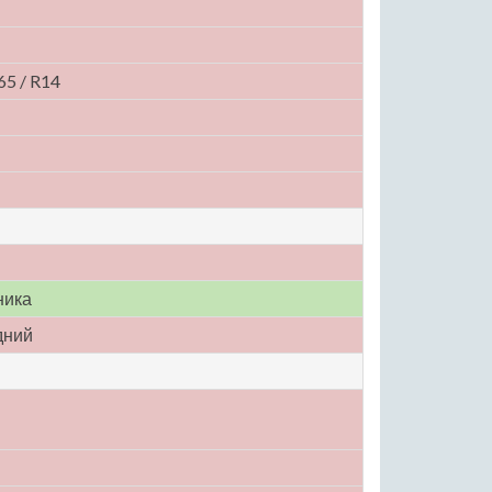
65 / R14
ника
дний