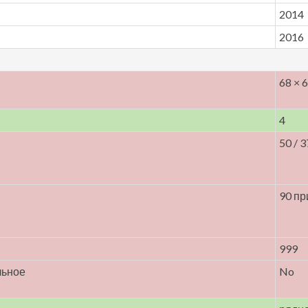
2014
2016
68 × 6
4
50 / 
90 пр
999
льное
No