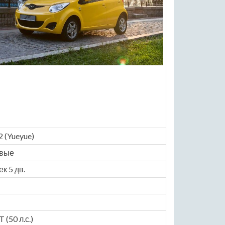
2 (Yueyue)
овые
ек 5 дв.
 (50 л.с.)