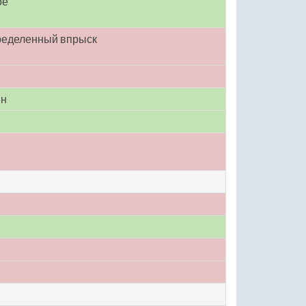
ое
ределенный впрыск
ин
й