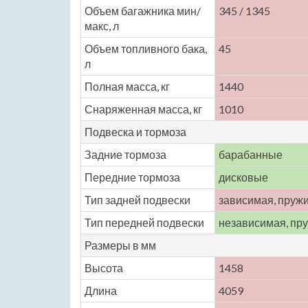
Объем багажника мин/
345 / 1345
макс, л
Объем топливного бака,
45
л
Полная масса, кг
1440
Снаряженная масса, кг
1010
Подвеска и тормоза
Задние тормоза
барабанные
Передние тормоза
дисковые
Тип задней подвески
зависимая, пруж
Тип передней подвески
независимая, пр
Размеры в мм
Высота
1458
Длина
4059