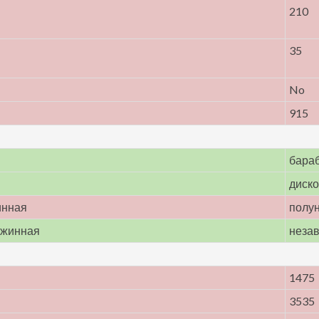
210
35
No
915
бара
диск
инная
полу
ужинная
неза
1475
3535