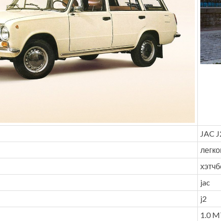
JAC J
легк
хэтчб
jac
j2
1.0 MT