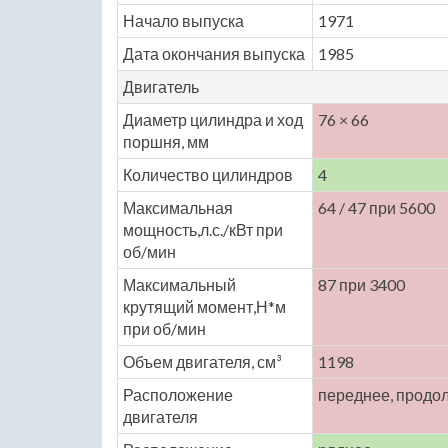
Начало выпуска
1971
Дата окончания выпуска
1985
Двигатель
Диаметр цилиндра и ход
76 × 66
поршня, мм
Количество цилиндров
4
Максимальная
64 / 47 при 5600
мощность,л.с./кВт при
об/мин
Максимальный
87 при 3400
крутящий момент,Н*м
при об/мин
Объем двигателя, см³
1198
Расположение
переднее, продо
двигателя