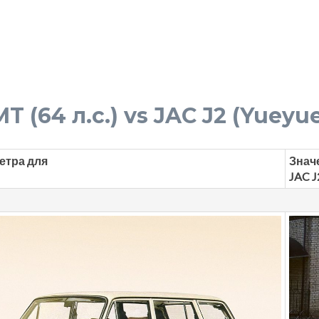
T (64 л.с.) vs JAC J2 (Yueyue)
етра для
Знач
JAC J