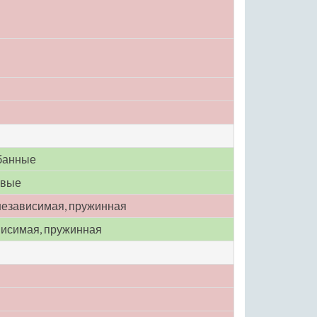
банные
овые
независимая, пружинная
висимая, пружинная