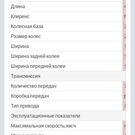
Длина
4495
Клиренс
No
Колесная база
2625
Размер колес
255 /
Ширина
1995
Ширина задней колеи
1585
Ширина передней колеи
1506
Трансмиссия
Количество передач
7
Коробка передач
робо
Тип привода
задн
Эксплуатационные показатели
Максимальная скорость, км/ч
400