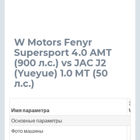
W Motors Fenyr
Supersport 4.0 AMT
(900 л.с.) vs JAC J2
(Yueyue) 1.0 MT (50
л.с.)
Знач
Имя параметра
W Mo
Основные параметры
Фото машины