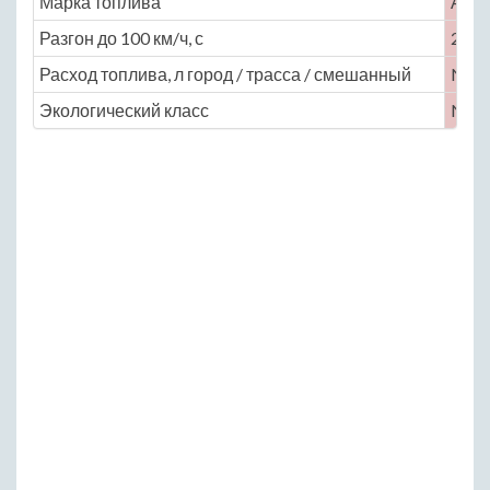
Марка топлива
АИ-
Разгон до 100 км/ч, с
2.7
Расход топлива, л город / трасса / смешанный
No
Экологический класс
No