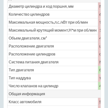
Диаметр цилиндра и ход поршня, мм
No
Количество цилиндров
6
Максимальная мощность,л.с./кВт при об/мин
900 
Максимальный крутящий момент,Н*м при об/мин
1200
Объем двигателя, см³
4000
Расположение двигателя
цент
Расположение цилиндров
оппо
Система питания двигателя
No
Тип двигателя
бенз
Тип наддува
турб
Число клапанов на цилиндр
4
Общая информация
Класс автомобиля
S