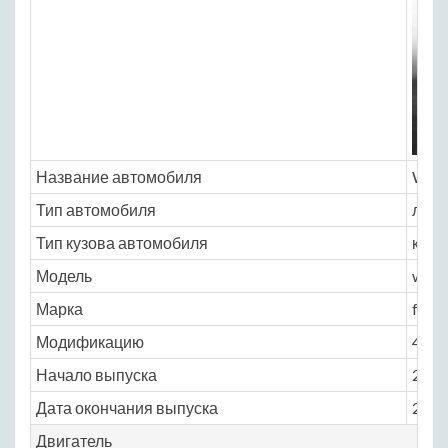
Название автомобиля
W Mo
Тип автомобиля
легк
Тип кузова автомобиля
купе
Модель
w_mo
Марка
feny
Модификацию
4.0 A
Начало выпуска
2015
Дата окончания выпуска
2016
Двигатель