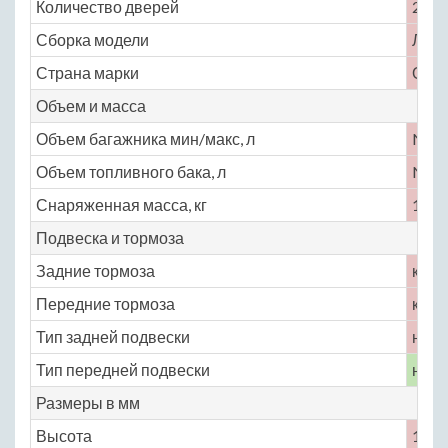
Количество дверей
2
Сборка модели
Лив
Страна марки
Объе
Объем и масса
Объем багажника мин/макс, л
No
Объем топливного бака, л
No
Снаряженная масса, кг
1400
Подвеска и тормоза
Задние тормоза
кера
Передние тормоза
кера
Тип задней подвески
неза
Тип передней подвески
неза
Размеры в мм
Высота
1180