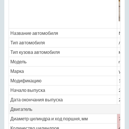
Название автомобиля
Mits
Тип автомобиля
легк
Тип кузова автомобиля
мин
Модель
mits
Марка
yuga
Модификацию
1.3 C
Начало выпуска
2000
Дата окончания выпуска
2002
Двигатель
Диаметр цилиндра и ход поршня, мм
72 × 
Количество цилиндров
4