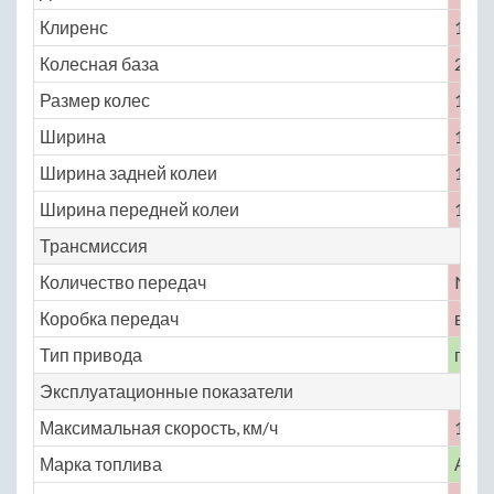
Клиренс
135
Колесная база
2360
Размер колес
165 /
Ширина
1610
Ширина задней колеи
1335
Ширина передней колеи
1375
Трансмиссия
Количество передач
No
Коробка передач
вари
Тип привода
пол
Эксплуатационные показатели
Максимальная скорость, км/ч
180
Марка топлива
АИ-