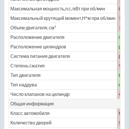
Максимальная мощность,л.с./кВт при об/мин
85 /
Максимальный крутящий момент,Н*м при об/мин
119 
Объем двигателя, см³
1348
Расположение двигателя
пере
Расположение цилиндров
рядн
Система питания двигателя
расп
Степень сжатия
9.5
Тип двигателя
бенз
Тип наддува
нет
Число клапанов на цилиндр
4
Общая информация
Класс автомобиля
M
Количество дверей
5