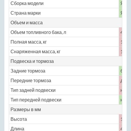
Сборка модели
Япо
Страна марки
Япо
Объем и масса
Объем топливного бака, л
42
Полная масса, кг
1400
Снаряженная масса, кг
1105
Подвеска и тормоза
Задние тормоза
бар
Передние тормоза
диск
Тип задней подвески
неза
Тип передней подвески
неза
Размеры в мм
Высота
1625
Длина
4110