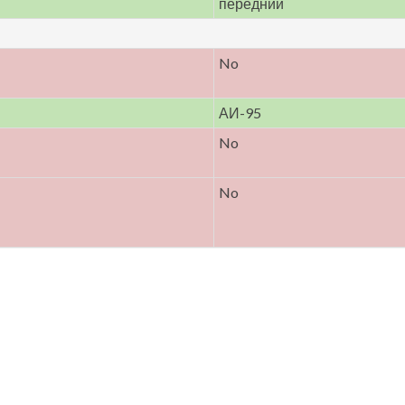
передний
No
АИ-95
No
No