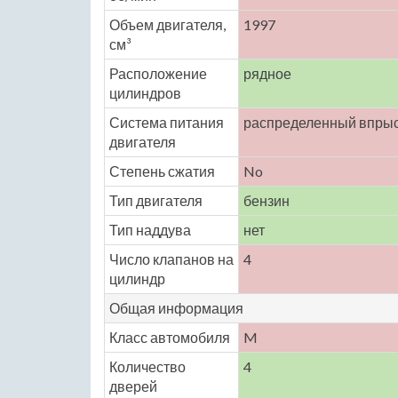
Объем двигателя,
1997
см³
Расположение
рядное
цилиндров
Система питания
распределенный впры
двигателя
Степень сжатия
No
Тип двигателя
бензин
Тип наддува
нет
Число клапанов на
4
цилиндр
Общая информация
Класс автомобиля
M
Количество
4
дверей