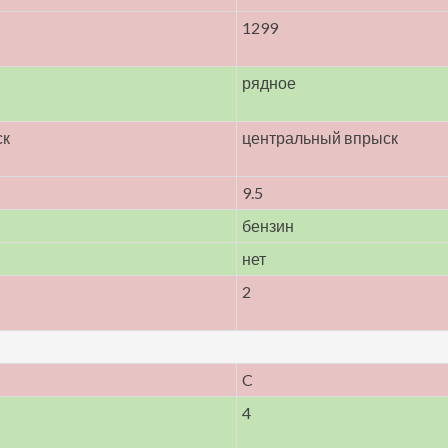
1299
рядное
ск
центральный впрыск
9.5
бензин
нет
2
C
4