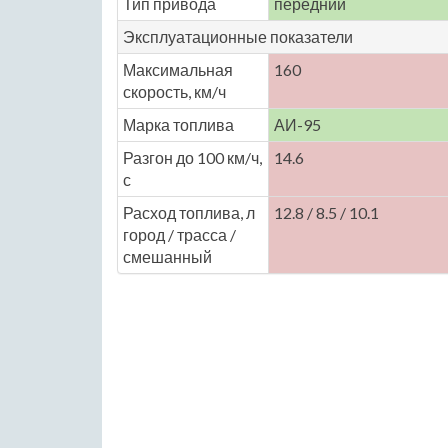
Тип привода
передний
Эксплуатационные показатели
Максимальная
160
скорость, км/ч
Марка топлива
АИ-95
Разгон до 100 км/ч,
14.6
с
Расход топлива, л
12.8 / 8.5 / 10.1
город / трасса /
смешанный