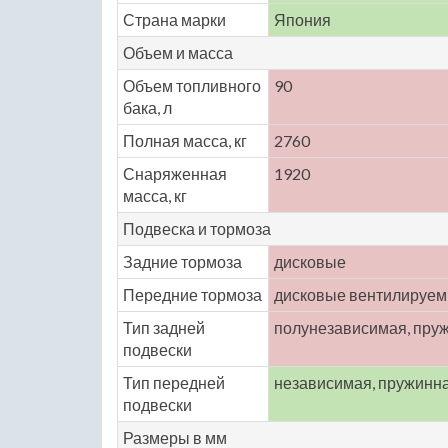
Страна марки
Япония
Объем и масса
Объем топливного
90
бака, л
Полная масса, кг
2760
Снаряженная
1920
масса, кг
Подвеска и тормоза
Задние тормоза
дисковые
Передние тормоза
дисковые вентилируе
Тип задней
полунезависимая, пру
подвески
Тип передней
независимая, пружинн
подвески
Размеры в мм