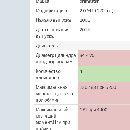
Марка
primastar
Модификацию
2.0 MT (120 л.с.)
Начало выпуска
2001
Дата окончания
2014
выпуска
Двигатель
Диаметр цилиндра
84 × 90
и ход поршня, мм
Количество
4
цилиндров
Максимальная
120 / 88 при 5200
мощность,л.с./кВт
при об/мин
Максимальный
191 при 4400
крутящий
момент,Н*м при
об/мин