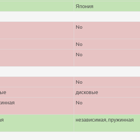
Япония
No
No
No
No
мые
дисковые
жинная
No
ая
независимая, пружинная