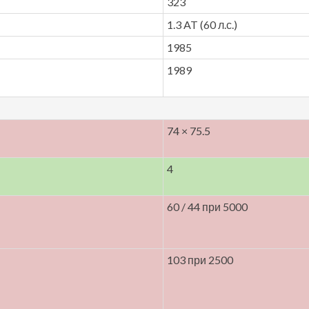
323
1.3 AT (60 л.с.)
1985
1989
74 × 75.5
4
60 / 44 при 5000
103 при 2500