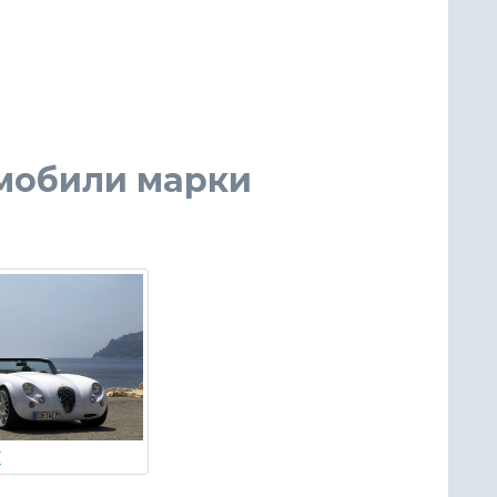
омобили марки
r