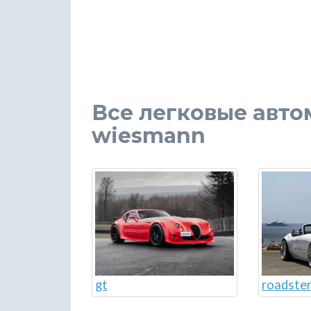
Все легковые авт
wiesmann
gt
roadste