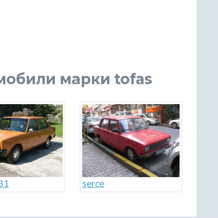
мобили марки tofas
31
serce