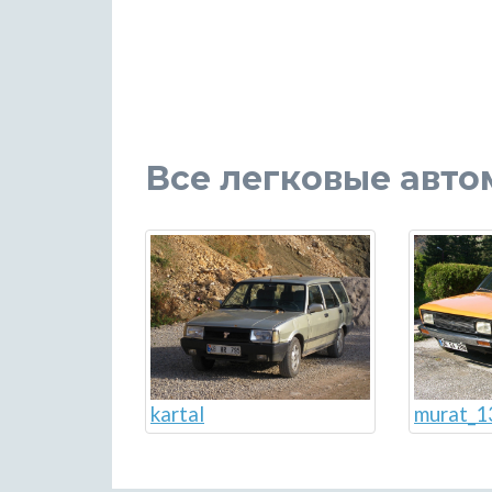
Все легковые авто
murat_1
kartal