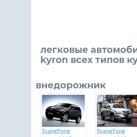
легковые автомоб
kyron всех типов к
внедорожник
SsangYong
SsangYong