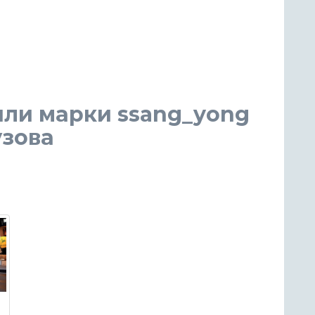
или марки ssang_yong
узова