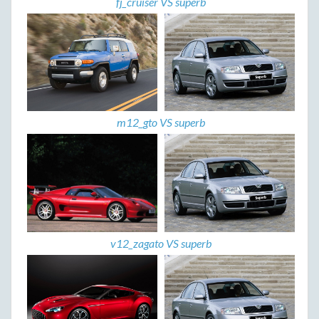
fj_cruiser VS superb
m12_gto VS superb
v12_zagato VS superb