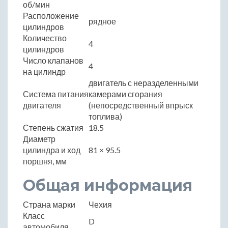
об/мин
Расположение
рядное
цилиндров
Количество
4
цилиндров
Число клапанов
4
на цилиндр
двигатель с неразделенными
Система питания
камерами сгорания
двигателя
(непосредственный впрыск
топлива)
Степень сжатия
18.5
Диаметр
цилиндра и ход
81 × 95.5
поршня, мм
Общая информация
Страна марки
Чехия
Класс
D
автомобиля