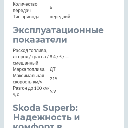
Количество
6
передач
Тип привода
передний
Эксплуатационные
показатели
Расход топлива,
л город / трасса /
8.4 / 5 / —
смешанный
Марка топлива
ДТ
Максимальная
215
скорость, км/ч
Разгон до 100 км/
9.9
ч, с
Skoda Superb:
Надежность и
комфорт в