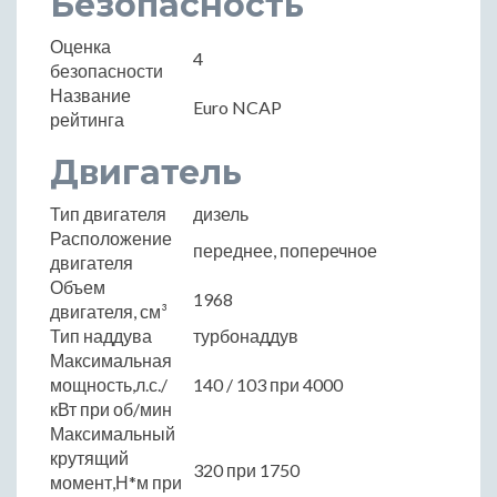
Безопасность
Оценка
4
безопасности
Название
Euro NCAP
рейтинга
Двигатель
Тип двигателя
дизель
Расположение
переднее, поперечное
двигателя
Объем
1968
двигателя, см³
Тип наддува
турбонаддув
Максимальная
мощность,л.с./
140 / 103 при 4000
кВт при об/мин
Максимальный
крутящий
320 при 1750
момент,Н*м при